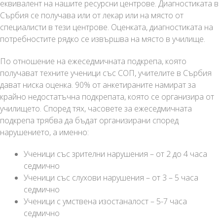
еквивалент на нашите ресурсни центрове. Диагностиката в
Сърбия се получава или от лекар или на място от
специалисти в тези центрове. Оценката, диагностиката на
потребностите рядко се извършва на място в училище.
По отношение на ежеседмичната подкрепа, която
получават техните ученици със СОП, учителите в Сърбия
дават ниска оценка. 90% от анкетираните намират за
крайно недостатъчна подкрепата, която се организира от
училището. Според тях, часовете за ежеседмичната
подкрепа трябва да бъдат организирани според
нарушението, а именно:
Ученици със зрителни нарушения – от 2 до 4 часа
седмично
Ученици със слухови нарушения – от 3 – 5 часа
седмично
Ученици с умствена изостаналост – 5-7 часа
седмично