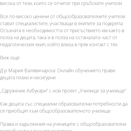
висока от тези, които се отчитат при сръбските учители.
Все по-високо ценени от общообразователните учители
стават специалистите, участващи в екипите за подкрепа.
Осъзната е необходимостта от присъствието им както в
полза на децата, така и в полза на останалата част от
педагогическия екип, който влиза в пряк контакт с тях.
Виж още:
Д-р Мария Валявичарска: Онлайн обучението прави
децата плахи и несигурни
„Сдружение Азбукари“ с нов проект „Училище за училище“
Как децата със специални образователни потребности да
се приобщят към общообразователното училище
Права и задължения на учениците с общообразователни
потребности и техните родители