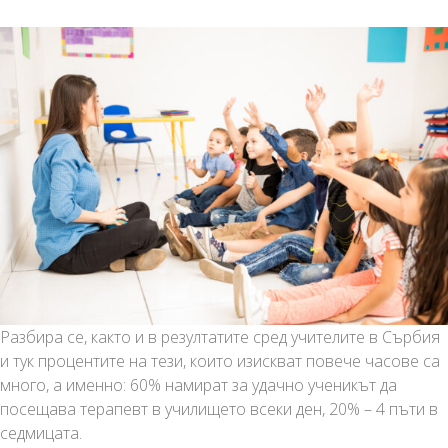
Разбира се, както и в резултатите сред учителите в Сърбия
и тук процентите на тези, които изискват повече часове са
много, а именно: 60% намират за удачно ученикът да
посещава терапевт в училището всеки ден, 20% – 4 пъти в
седмицата.