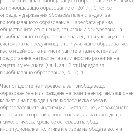
регламентираща приобщаващото образование е Наредба
за приобщаващо образование от 2017 г. С нея се
определя държавния образователен стандарт за
приобщаващото образование. Наредбата урежда
обществените отношения, свързани с осигуряване на
приобщаващото образование на децата и учениците в
системата на предучилищното и училищно образование,
както и дейността на институциите в тази система за
предоставяне на подкрепа за личностно развитие на
децата и учениците. (чл. 1, ал.1,2 от Наредба за
приобщаващо образование, 2017) [1]
Част от целите на Наредбата за приобщаващо
образование е и изграждане на позитивен организационен
климат и на подходяща психологическа среда в
образователните институции. Смята се, че „изграждането
на позитивен организационен климат и на подходяща
психологическа среда се основава на обща
институционална политика и е израз на общата воля и