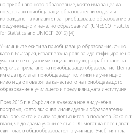
на приобщаващото образование, която има за цел да
предостави приобщаващи образователни модели и
изграждане на капацитет за приобщаващо образование в
предучилищно и начално образование”. (
UNESCO Institute
for Statistics and UNICEF, 2015)
[4]
Училищните екипи за приобщаващо образование, също
като в България, играят важна роля за идентифициране на
учащите се от уязвими социални групи, разработване на
мерки за прилагане на приобщаващо образование. Целта
им е да прилагат приобщаващи политики на училищно
ниво и да отговарят за качеството на приобщаващото
образование в училището и предучилищната институция.
През 2015 г. в Сърбия се въвежда нов вид учебна
програма, която включва индивидуални образователни
планове, както и екипи за допълнителна подкрепа. Законът
гласи, че до двама учащи се със СОП могат да посещават
един клас в общообразователно училище. Учебният план