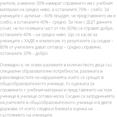
учители, а именно 30% намират справянето им с учебния
материал на средно ниво, а останалите 70% – слабо. За
учениците с аутизъм – 60% твърдят, че представянето им е
слабо, а останалите 40% – средно. За тези с ДЦП данните
сочат, че по-голямата част от тях (60%) се справят добре,
останалите 40% – на средно ниво. Що се касае за
учениците с ХАДВ и епилепсия, то резултатите са сходни –
80% от учителите дават отговор – средно справяне,
останалите 20% – добро.
Очевидно е, че освен разликите в количеството деца със
специални образователни потребности, разликата в
разновидностите на нарушенията, които се срещат в
общообразователното училище, то оценката за
справянето с учебния материал и представянето на тези
ученици в училище остава ниска. Сходни са затрудненията
на учителите в общообразователното училище и в двете
държави, от което следва и близката оценка на
състоянието на учениците.