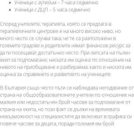
Ученици с аутизъм – 7 часа седмично
Ученици с ДЦП – 5 часа седмично
Според учителите, терапията, която се предлага в
терапевтичните центрове е на много високо ниво, но
много често се случва така, че те са разположени в
големите градове и родителите нямат финансов ресурс за
да ги посещават достатъчно често. При липсата на пълен
екип за подпомагане, ниската им оценка по отношение на
нивото на приобщаване е разбираема, както и ниската им
оценка за справянето и развитието на учениците.
В България също често пъти се наблюдава негодувание от
страна на общообразователните учители по отношение на
малкия или недостатъчен брой часове за подпомагане от
страна на екипа, но този факт се дължи на времевата
невъзможност на специалистите да включват в графика си
повече часове за децата, поради големия им брой.