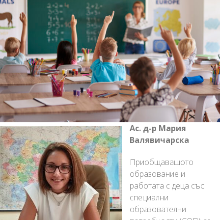
Ас. д-р Мария
Валявичарска
Приобщаващото
образование и
работата с деца със
специални
образователни