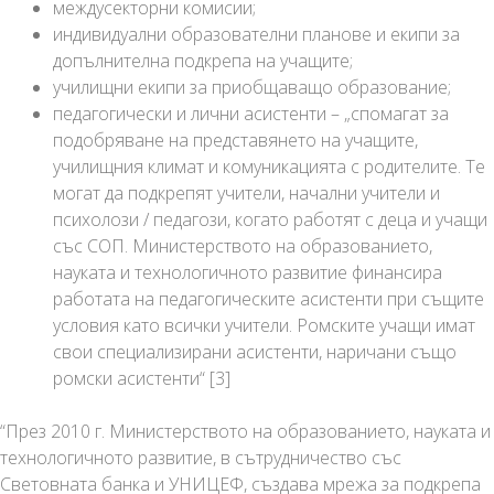
междусекторни комисии;
индивидуални образователни планове и екипи за
допълнителна подкрепа на учащите;
училищни екипи за приобщаващо образование;
педагогически и лични асистенти – „спомагат за
подобряване на представянето на учащите,
училищния климат и комуникацията с родителите. Те
могат да подкрепят учители, начални учители и
психолози / педагози, когато работят с деца и учащи
със СОП. Министерството на образованието,
науката и технологичното развитие финансира
работата на педагогическите асистенти при същите
условия като всички учители. Ромските учащи имат
свои специализирани асистенти, наричани също
ромски асистенти
“ [3]
“През 2010 г. Министерството на образованието, науката и
технологичното развитие, в сътрудничество със
Световната банка и УНИЦЕФ, създава мрежа за подкрепа