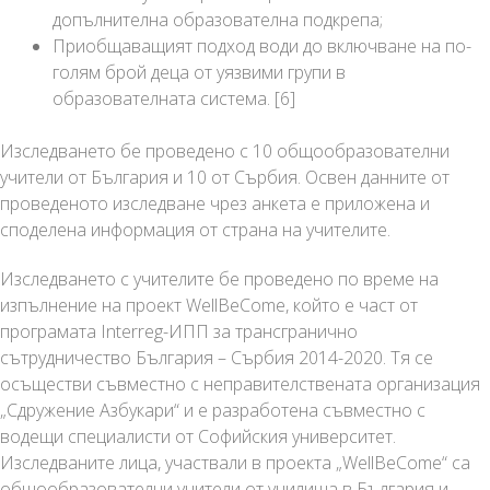
допълнителна образователна подкрепа;
Приобщаващият подход води до включване на
по-
голям брой деца от уязвими групи в
образователната система
. [6]
Изследването бе проведено с 10 общообразователни
учители от България и 10 от Сърбия. Освен данните от
проведеното изследване чрез анкета е приложена и
споделена информация от страна на учителите.
Изследването с учителите бе проведено по време на
изпълнение на проект WellBeCome, който е част от
програмата Interreg-ИПП за трансгранично
сътрудничество България – Сърбия 2014-2020. Тя се
осъществи съвместно с неправителствената организация
„Сдружение Азбукари“ и е разработена съвместно с
водещи специалисти от Софийския университет.
Изследваните лица, участвали в проекта „WellBeCome“ са
общообразователни учители от училища в България и