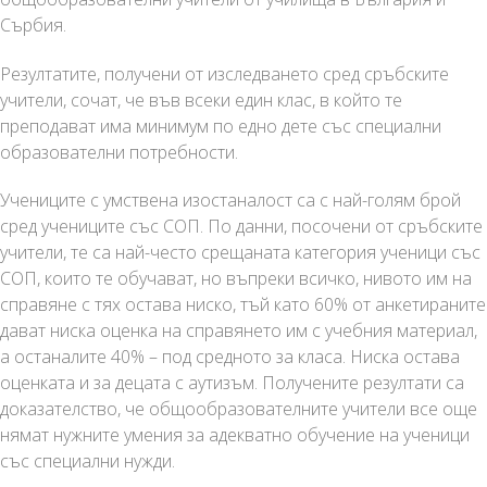
Сърбия.
Резултатите, получени от изследването сред сръбските
учители, сочат, че във всеки един клас, в който те
преподават има минимум по едно дете със специални
образователни потребности.
Учениците с умствена изостаналост са с най-голям брой
сред учениците със СОП. По данни, посочени от сръбските
учители, те са най-често срещаната категория ученици със
СОП, които те обучават, но въпреки всичко, нивото им на
справяне с тях остава ниско, тъй като 60% от анкетираните
дават ниска оценка на справянето им с учебния материал,
а останалите 40% – под средното за класа. Ниска остава
оценката и за децата с аутизъм. Получените резултати са
доказателство, че общообразователните учители все още
нямат нужните умения за адекватно обучение на ученици
със специални нужди.