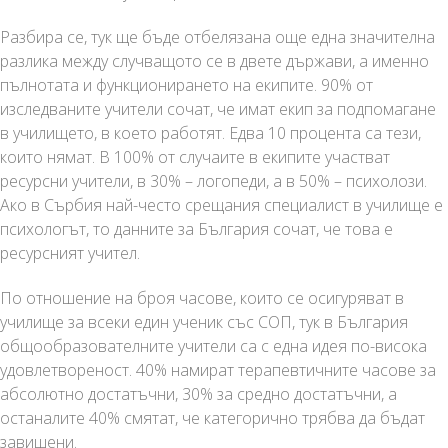
Разбира се, тук ще бъде отбелязана още една значителна
разлика между случващото се в двете държави, а именно
пълнотата и функционирането на екипите. 90% от
изследваните учители сочат, че имат екип за подпомагане
в училището, в което работят. Едва 10 процента са тези,
които нямат. В 100% от случаите в екипите участват
ресурсни учители, в 30% – логопеди, а в 50% – психолози.
Ако в Сърбия най-често срещания специалист в училище е
психологът, то данните за България сочат, че това е
ресурсният учител.
По отношение на броя часове, които се осигуряват в
училище за всеки един ученик със СОП, тук в България
общообразователните учители са с една идея по-висока
удовлетвореност. 40% намират терапевтичните часове за
абсолютно достатъчни, 30% за средно достатъчни, а
останалите 40% смятат, че категорично трябва да бъдат
завишени.