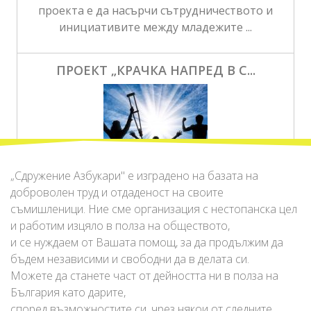
проекта е да насърчи сътрудничеството и
инициативите между младежите ...
ПРОЕКТ „КРАЧКА НАПРЕД В С...
„Сдружение Азбукари" е изградено на базата на
доброволен труд и отдаденост на своите
Целта на програмата е да разшири
съмишленици. Ние сме организация с нестопанска цел
социалната и професионална интеграция на
и работим изцяло в полза на обществото,
хората от уязвимите групи ...
и се нуждаем от Вашата помощ, за да продължим да
бъдем независими и свободни да в делата си.
Можете да станете част от дейността ни в полза на
ДЕТСКА КАРТА НА ЕВРОПА
България като дарите,
според възможностите си, чрез някои от следните