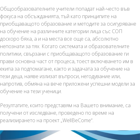
Общообразователните учители попадат най-често във
фокуса на обсъжданията, тъй като принципите на
приобщаващото образование и методите за осигуряване
на обучение на различните категории лица със СОП
доскоро бяха, а и на места все още са, абсолютно
непознати за тях. Когато системата и образователните
политики, свързани с приобщаващото образование ги
прави основна част от процеса, тоест включването им в
екипа за подпомагане, както и задачата за обучение на
тези деца, наяве излизат въпроси, негодувание или,
напротив, обмяна на вече приложени успешни модели за
обучение на тези ученици.
Резултатите, които представям на Вашето внимание, са
получени от изследване, проведено по време на
реализирането на проект „WellBeCome“.