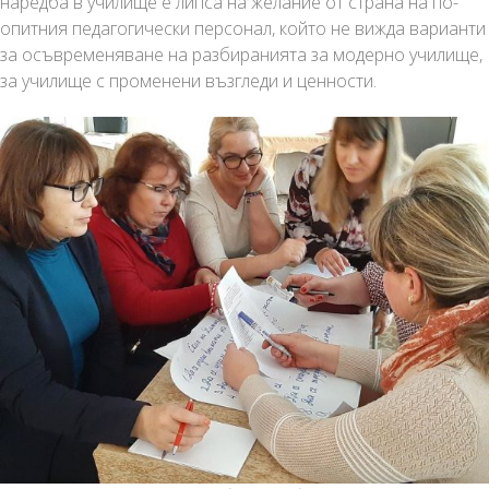
наредба в училище е липса на желание от страна на по-
опитния педагогически персонал, който не вижда варианти
за осъвременяване на разбиранията за модерно училище,
за училище с променени възгледи и ценности.