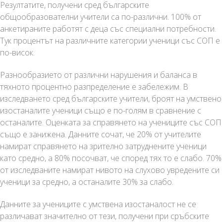
Резултатите, получени сред българските
общообразователни учители са по-различни. 100% от
анкетираните работят с деца със специални потребности.
Тук процентът на различните категории ученици със СОП е
по-висок.
Разнообразието от различни нарушения и баланса в
тяхното процентно разпределение е забележим. В
изследването сред българските учители, броят на умствено
изостаналите ученици също е по-голям в сравнение с
останалите. Оценката за справянето на учениците със СОП
също е занижена. Данните сочат, че 20% от учителите
намират справянето на зрително затруднените ученици
като средно, а 80% посочват, че според тях то е слабо. 70%
от изследваните намират нивото на слухово увредените си
ученици за средно, а останалите 30% за слабо.
Данните за учениците с умствена изостаналост не се
различават значително от тези, получени при сръбските