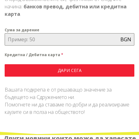
начина:
банков превод, дебитна или кредитна
карта
.
Сума за дарение
BGN
Имаме удоволствието да Ви запознаем с
Кредитна / Дебитна карта
*
новия образователен проект на „Сдружение
Азбукари“, носещ името „ДЕТСКА ...
ДАРИ СЕГА
„ПРОБУЖДАНЕ С ХОРО“
Вашата подкрепа е от решаващо значение за
бъдещето на Сдружението ни.
Помогнете ни да ставаме по-добри и да реализираме
каузите си в полза на обществото!
Други новини които може да харесате