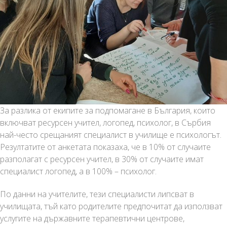
За разлика от екипите за подпомагане в България, които
включват ресурсен учител, логопед, психолог, в Сърбия
най-често срещаният специалист в училище е психологът.
Резултатите от анкетата показаха, че в 10% от случаите
разполагат с ресурсен учител, в 30% от случаите имат
специалист логопед, а в 100% – психолог.
По данни на учителите, тези специалисти липсват в
училищата, тъй като родителите предпочитат да използват
услугите на държавните терапевтични центрове,