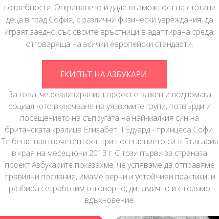
потребности. Откриването й даде възможност на стотици
деца в град София, с различни физически увреждания, да
играят заедно със своите връстници в адаптирана среда,
отговаряща на всички европейски стандарти.
ЕКИПЪТ НА АЗБУКАРИ
За това, че реализираният проект е важен и подпомага
социалното включване на уязвимите групи, потвърди и
посещението на съпругата на най-малкия син на
британската кралица Елизабет II Едуард - принцеса Софи.
Тя беше наш почетен гост при посещението си в България
в края на месец юни 2013 г. С този първи за страната
проект Азбукарите показахме, че успяваме да отправяме
правилни послания, имаме верни и устойчиви практики, и
разбира се, работим отговорно, динамично и с голямо
вдъхновение.