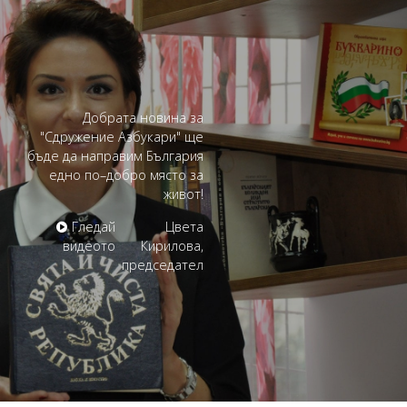
Добрата новина за
"Сдружение Азбукари" ще
бъде да направим България
едно по–добро място за
живот!
Гледай
Цвета
видеото
Кирилова,
председател