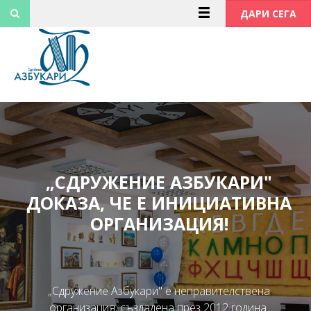
Към
ДАРИ СЕГА
съдържанието
„СДРУЖЕНИЕ АЗБУКАРИ"
ДОКАЗА, ЧЕ Е ИНИЦИАТИВНА
ОРГАНИЗАЦИЯ!
„Сдружение Азбукари" е неправителствена
организация, създадена през 2012 година.