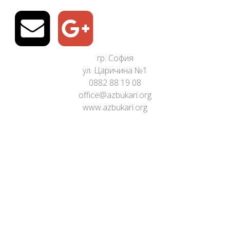
гр. София
ул. Царичина №1
0882 88 19 08
office@azbukari.org
www.azbukari.org