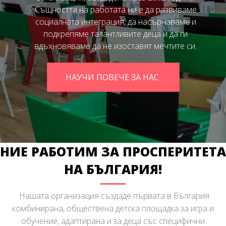
Същността на работата ни е да развиваме
социалната интеграция, да насърчаваме и
подкрепяме талантливите деца и да ги
вдъхновяваме да не изоставят мечтите си.
НАУЧИ ПОВЕЧЕ ЗА НАС
НИЕ РАБОТИМ ЗА ПРОСПЕРИТЕТА
НА БЪЛГАРИЯ!
Нашата организация създаде първата в България
комбинирана, обществена детска площадка за игра и
обучение, адаптирана и за деца със специфични