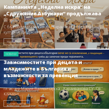
Кампанията „Неделна искра“ на
„Сдружение Азбукари“ продължава
ЯНУАРИ 22, 2026
С благородната мисия да съхраняват и предават
културните и духовните...
Научи повече
НОВИНИ
Зависимостите при децата и
младежите в България и
възможности за превенция
ЯНУАРИ 22, 2026
гл. ас. д-р Мария Валявичарска - Караиванова СУ „Св.
Климент...
Научи повече