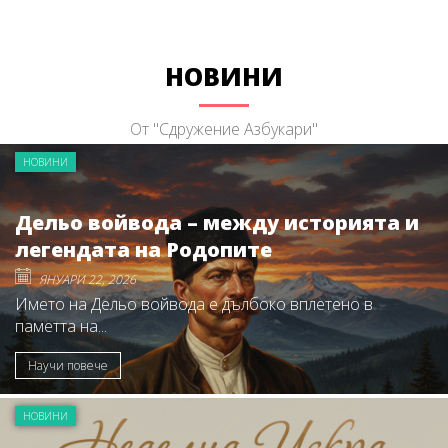
НОВИНИ
От "Сдружение Азбукари"
НОВИНИ
Дельо войвода – между историята и
легендата на Родопите
ЯНУАРИ 22, 2026
Името на Дельо войвода е дълбоко вплетено в
паметта на...
Научи повече
НОВИНИ