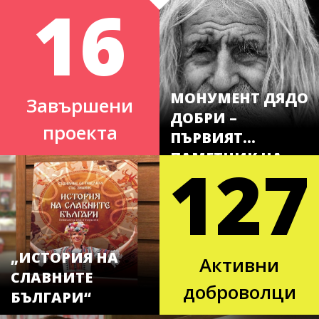
16
МОНУМЕНТ ДЯДО
Завършени
ДОБРИ –
проекта
ПЪРВИЯТ
ПАМЕТНИК НА
127
ДОБРОТО В
БЪЛГАРИЯ
„ИСТОРИЯ НА
Активни
СЛАВНИТЕ
доброволци
БЪЛГАРИ“