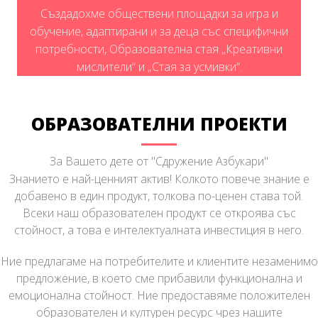
Създадохме обществени площадки за игра и
обучение, адаптирани и за деца със специфични
потребности, Образователна стая „Креативни
мислители“ и „Стая за усмивки“.
ОБРАЗОВАТЕЛНИ ПРОЕКТИ
За Вашето дете от "Сдружение Азбукари"
Знанието е най-ценният актив! Колкото повече знание е
добавено в един продукт, толкова по-ценен става той.
Всеки наш образователен продукт се откроява със
стойност, а това е интелектуалната инвестиция в него.
Ние предлагаме на потребителите и клиентите незаменимо
предложение, в което сме прибавили функционална и
емоционална стойност. Ние предоставяме положителен
образователен и културен ресурс чрез нашите