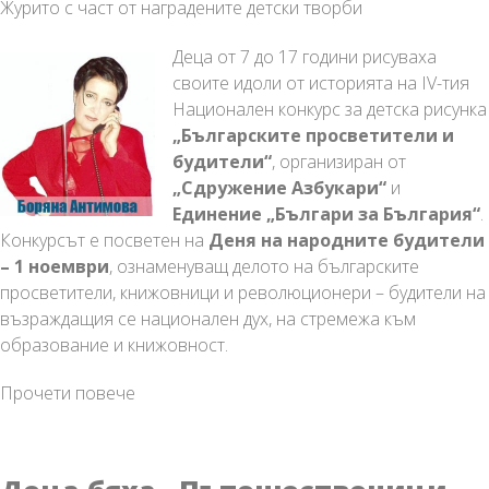
Журито с част от наградените детски творби
Деца от 7 до 17 години рисуваха
своите идоли от историята на IV-тия
Национален конкурс за детска рисунка
„Българските просветители и
будители“
, организиран от
„Сдружение Азбукари“
и
Единение „Българи за България“
.
Конкурсът е посветен на
Деня на народните будители
– 1 ноември
, ознаменуващ делото на българските
просветители, книжовници и революционери – будители на
възраждащия се национален дух, на стремежа към
образование и книжовност.
Деца
Прочети повече
рисуваха
своите
идоли