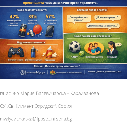
гл. ас. д-р Мария Валявичарска – Караиванова
СУ „Св. Климент Охридски“, София
mvalyavicharska@fppse.uni-sofia.bg