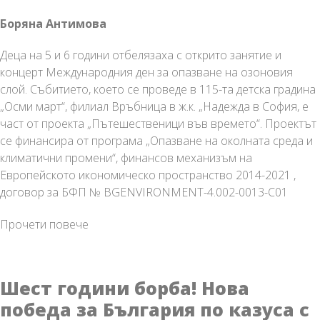
Боряна Антимова
Деца на 5 и 6 години отбелязаха с открито занятие и
концерт Международния ден за опазване на озоновия
слой. Събитието, което се проведе в 115-та детска градина
„Осми март“, филиал Връбница в ж.к. „Надежда в София, е
част от проекта „Пътешественици във времето“. Проектът
се финансира от програма „Опазване на околната среда и
климатични промени“, финансов механизъм на
Европейското икономическо пространство 2014-2021 ,
договор за БФП № BGENVIRONMENT-4.002-0013-C01
Деца
Прочети повече
бяха
„Пътешественици
във
Шест години борба! Нова
времето“
победа за България по казуса с
на