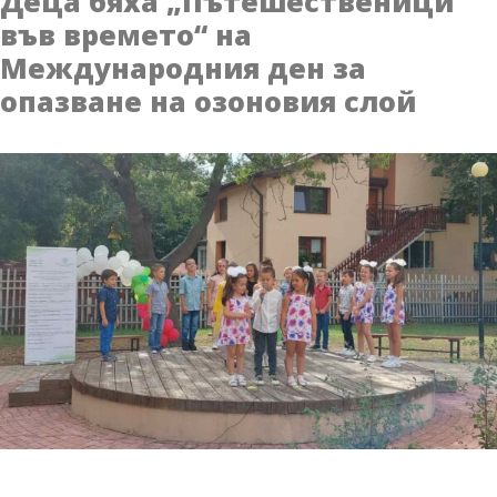
Деца бяха „Пътешественици
от
във времето“ на
историята
Международния ден за
–
просветители
опазване на озоновия слой
и
будители