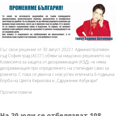
Със свое решение от 30 август 2022 г. Административен
съд София град (АССГ) обяви за нищожно решението на
Комисията за защита от дискриминация (КЗД), че няма
дискриминация при определянето на стипендии само за
ромчета. С това се увенча с нов успех епичната 6-годишна
борба на Цвета Кирилова и „Сдружение Азбукари“.
Шест
Прочети повече
години
борба!
Нова
На 20 юли се отбелязват 108