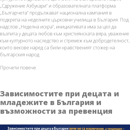
„Сдружение Азбукари“ и образователната платформа
„Българчета“ продължават национална кампания в
подкрепа на неделните църковни училища в България. Под
надслов „Неделна искра“, инициативата има за цел да
възпита у децата любов към християнската вяра, уважение
към културното наследство и стремеж към добродетелност,
които векове наред са били нравственият стожер на
българския народ.
Кампанията
Прочети повече
„Неделна
искра“
на
Зависимостите при децата и
„Сдружение
младежите в България и
Азбукари“
възможности за превенция
продължава