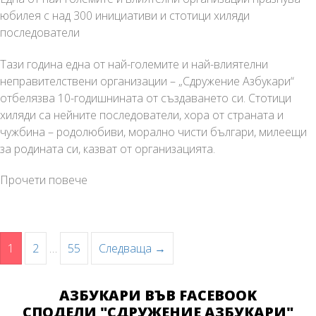
юбилея с над 300 инициативи и стотици хиляди
последователи
Тази година една от най-големите и най-влиятелни
неправителствени организации – „Сдружение Азбукари“
отбелязва 10-годишнината от създаването си. Стотици
хиляди са нейните последователи, хора от страната и
чужбина – родолюбиви, морално чисти българи, милеещи
за родината си, казват от организацията.
„Вярваме
Прочети повече
в
теб,
България!“:
Навигация
„Сдружение
1
2
…
55
Следваща →
в
Азбукари“
публикациите
отбелязва
АЗБУКАРИ ВЪВ FACEBOOK
10-
СПОДЕЛИ "СДРУЖЕНИЕ АЗБУКАРИ"
годишнината