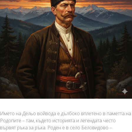
Името на Дельо войвода е дълбоко вплетено в паметта на
Родопите – там, където историята и легендата често
вървят ръка за ръка. Роден е в село Беловидово –