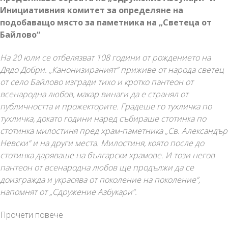
Инициативния комитет за определяне на
подобаващо място за паметника на „Светеца от
Байлово“
На 20 юли се отбелязват 108 години от рождението на
Дядо Добри. „Канонизираният“ приживе от народа светец
от село Байлово изгради тихо и кротко пантеон от
всенародна любов, макар винаги да е странял от
публичността и прожекторите. Градеше го тухличка по
тухличка, докато години наред събираше стотинка по
стотинка милостиня пред храм-паметника „Св. Александър
Невски“ и на други места. Милостиня, която после до
стотинка даряваше на български храмове. И този негов
пантеон от всенародна любов ще продължи да се
доизгражда и украсява от поколение на поколение“,
напомнят от „Сдружение Азбукари“.
На
Прочети повече
20