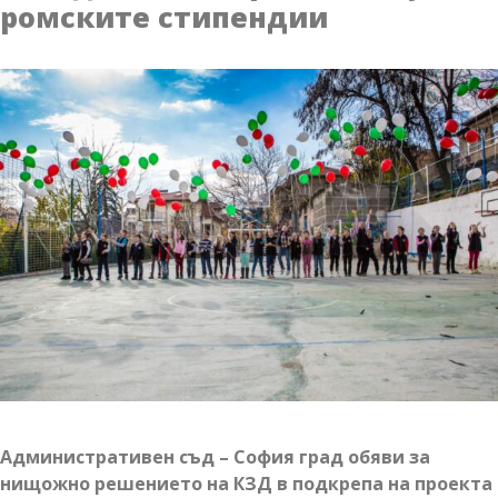
ромските стипендии
Международния
ден
за
опазване
на
озоновия
слой
Административен съд – София град обяви за
нищожно решението на КЗД в подкрепа на проекта