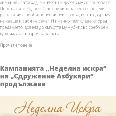
днешния Златоград, а животът и делото му се свързват с
Централните Родопи. Още приживе за него се носели
разкази, че е необикновен човек – такъв, когото „куршум
не хваща и сабя не сече“. И именно тази слава, според
преданието, довела до смъртта му – убит със сребърен
куршум, отлят нарочно за него.
Дельо
Прочети повече
войвода
–
между
Кампанията „Неделна искра“
историята
на „Сдружение Азбукари“
и
продължава
легендата
на
Родопите