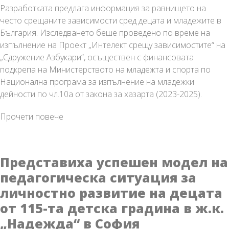
Разработката предлага информация за равнището на
често срещаните зависимости сред децата и младежите в
България. Изследването беше проведено по време на
изпълнение на Проект „Интелект срещу зависимостите“ на
„Сдружение Азбукари“, осъществен с финансовата
подкрепа на Министерството на младежта и спорта по
Национална програма за изпълнение на младежки
дейности по чл.10а от закона за хазарта (2023-2025).
Зависимостите
Прочети повече
при
децата
и
Представиха успешен модел на
младежите
педагогическа ситуация за
в
личностно развитие на децата
България
и
от 115-та детска градина в ж.к.
възможности
„Надежда“ в София
за