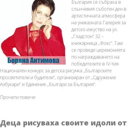
България се събраха в
слънчевия съботен ден в
артистичната атмосфера
на уникалната Галерия за
детско изкуство на ул.
„Гладстон“ 32 –
книжарница „Фокс“. Там
се проведе церемонията
по награждаването на
победителите в IV-тия
Национален конкурс за детска рисунка „Българските
просветители и будители“, организиран от „Сдружение
Азбукари“ и Единение „Българи за България“.
Наградиха
Прочети повече
победителите
в
IV-
Деца рисуваха своите идоли от
тия