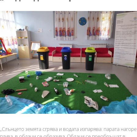
превенция
„Слънцето земята сгрява и водата изпарява: парата нагоре
плува, в облаци се образува. Облаци се преобръщат в