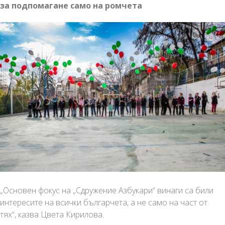
за подпомагане само на ромчета
„Основен фокус на „Сдружение Азбукари“ винаги са били
интересите на всички българчета, а не само на част от
тях“, казва Цвета Кирилова.