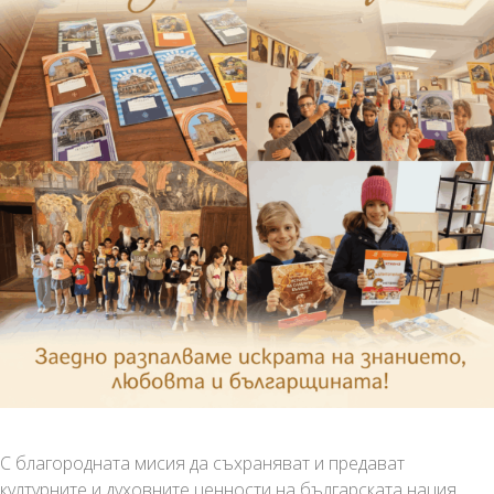
С благородната мисия да съхраняват и предават
културните и духовните ценности на българската нация,