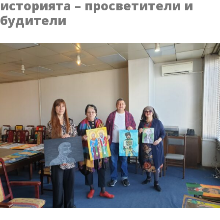
историята – просветители и
Национален
будители
конкурс
за
детска
рисунка
„Българските
просветители
и
будители“