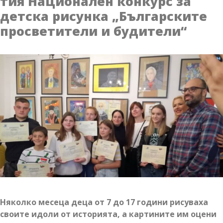
тия Национален конкурс за
ситуация
детска рисунка „Българските
за
личностно
просветители и будители“
развитие
на
децата
от
115-
та
детска
градина
в
ж.к.
„Надежда“
в
София
Няколко месеца деца от 7 до 17 години рисуваха
своите идоли от историята, а картините им оцени