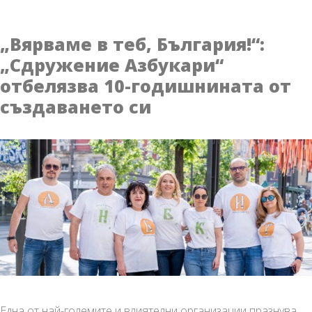
юли
се
„Вярваме в теб, България!“:
отбелязват
„Сдружение Азбукари“
108
отбелязва 10-годишнината от
години
от
създаването си
рождението
на
Дядо
Добри
Една от най-големите и влиятелни организации празнува