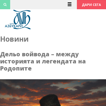
Към
ДАРИ СЕГА
съдържанието
Новини
Дельо войвода – между
историята и легендата на
Родопите