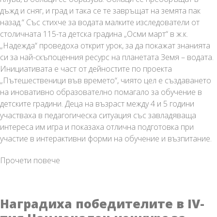
дъжд и сняг, и град и така се те завръщат на земята пак
назад.“ Със стихче за водата малките изследователи от
столичната 115-та детска градина „Осми март“ в ж.к.
„Надежда“ проведоха открит урок, за да покажат знанията
си за най-скъпоценния ресурс на планетата Земя – водата.
Инициативата е част от дейностите по проекта
„Пътешественици във времето“, чиято цел е създаването
на иновативно образователно помагало за обучение в
детските градини. Деца на възраст между 4 и 5 години
участваха в педагогическа ситуация със завладяваща
интереса им игра и показаха отлична подготовка при
участие в интерактивни форми на обучение и възпитание.
Представиха
Прочети повече
успешен
модел
на
Наградиха победителите в IV-
педагогическа