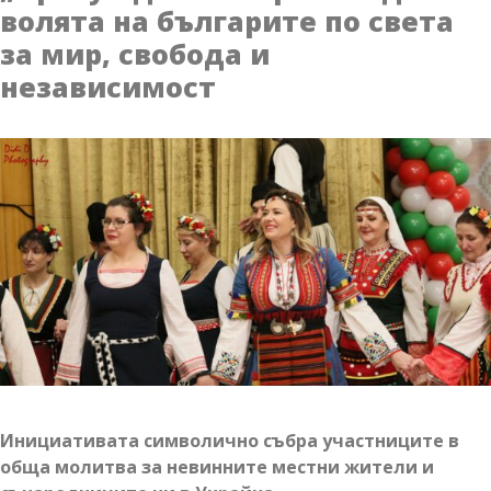
волята на българите по света
на
за мир, свобода и
буквите“
независимост
Инициативата символично събра участниците в
обща молитва за невинните местни жители и