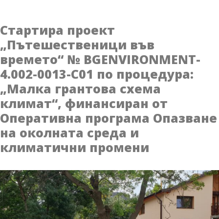
проектът
на
Стартира проект
Цвета
„Пътешественици във
Кирилова
времето“ № BGENVIRONMENT-
и
Георги
4.002-0013-C01 по процедура:
Тутанов
„Малка грантова схема
в
климат“, финансиран от
помощ
Оперативна програма Опазване
за
„невидимите“
на околната среда и
хора
климатични промени