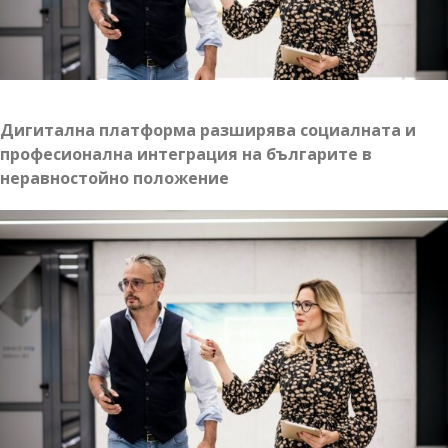
на
здравословен
начин
на
живот“
Дигитална платформа разширява социалната и
професионална интеграция на българите в
неравностойно положение