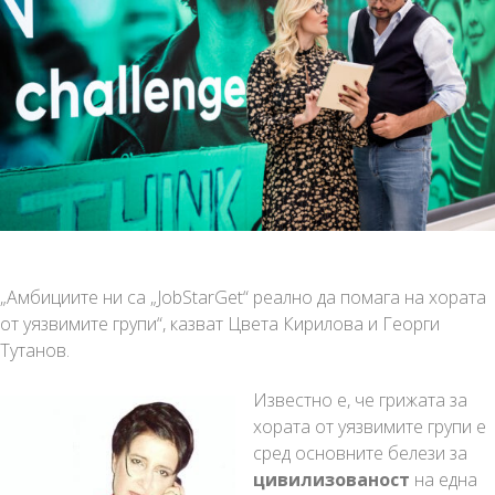
„Амбициите ни са „JobStarGet“ реално да помага на хората
от уязвимите групи“, казват Цвета Кирилова и Георги
Тутанов.
Известно е, че грижата за
хората от уязвимите групи е
сред основните белези за
цивилизованост
на една