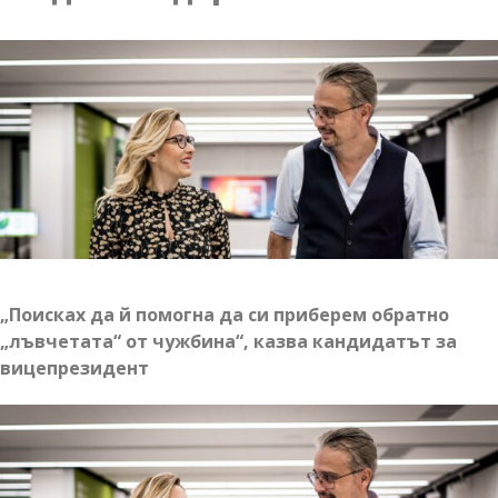
4.002-
0013-
C01
по
процедура:
„Малка
грантова
схема
климат“,
финансиран
от
Оперативна
„Поисках да й помогна да си приберем обратно
програма
„лъвчетата“ от чужбина“, казва кандидатът за
Опазване
вицепрезидент
на
околната
среда
и
климатични