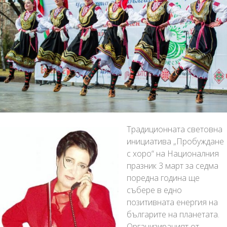
Традиционната световна
инициатива „Пробуждане
с хоро“ на Националния
празник 3 март за седма
поредна година ще
събере в едно
позитивната енергия на
българите на планетата.
Организираният от