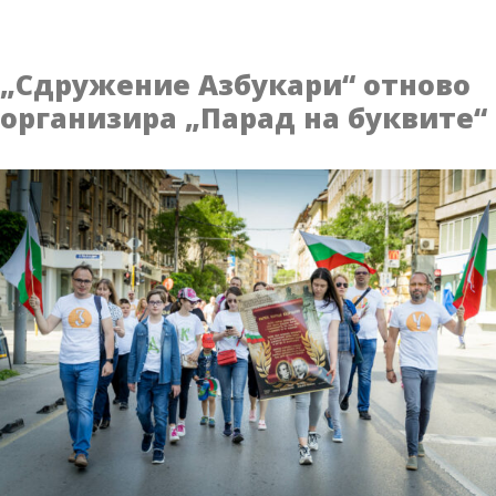
българи
ликуваха
по
„Сдружение Азбукари“ отново
улиците
организира „Парад на буквите“
на
София
на
„Парад
на
буквите“