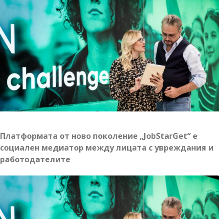
свобода
и
независимост
Платформата от ново поколение „JobStarGet“ е
социален медиатор между лицата с увреждания и
работодателите