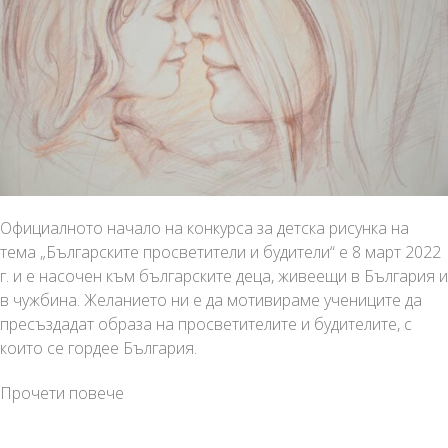
Официалното начало на конкурса за детска рисунка на
тема „Българските просветители и будители“ е 8 март 2022
г. и е насочен към българските деца, живеещи в България и
в чужбина. Желанието ни е да мотивираме учениците да
пресъздадат образа на просветителите и будителите, с
които се гордее България.
IV-
Прочети повече
ти
Национален