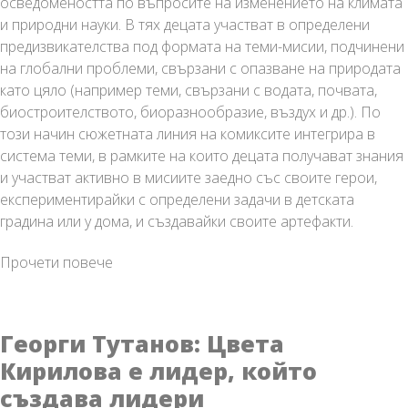
осведомеността по въпросите на изменението на климата
и природни науки. В тях децата участват в определени
предизвикателства под формата на теми-мисии, подчинени
на глобални проблеми, свързани с опазване на природата
като цяло (например теми, свързани с водата, почвата,
биостроителството, биоразнообразие, въздух и др.). По
този начин сюжетната линия на комиксите интегрира в
система теми, в рамките на които децата получават знания
и участват активно в мисиите заедно със своите герои,
експериментирайки с определени задачи в детската
градина или у дома, и създавайки своите артефакти.
Стартира
Прочети повече
проект
„Пътешественици
във
Георги Тутанов: Цвета
времето“
Кирилова е лидер, който
№
създава лидери
BGENVIRONMENT-