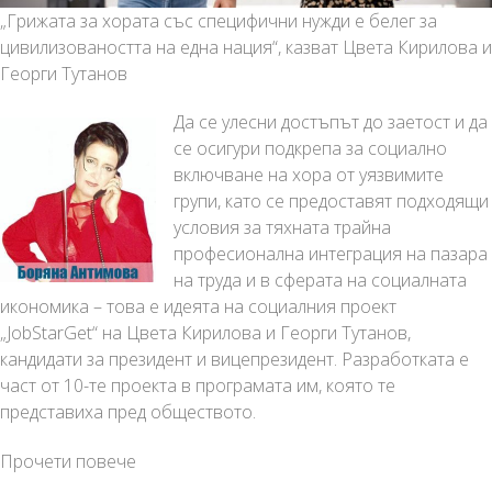
„Грижата за хората със специфични нужди е белег за
цивилизоваността на една нация“, казват Цвета Кирилова и
Георги Тутанов
Да се улесни достъпът до заетост и да
се осигури подкрепа за социално
включване на хора от уязвимите
групи, като се предоставят подходящи
условия за тяхната трайна
професионална интеграция на пазара
на труда и в сферата на социалната
икономика – това е идеята на социалния проект
„
JobStarGet
“ на Цвета Кирилова и Георги Тутанов,
кандидати за президент и вицепрезидент. Разработката е
част от 10-те проекта в програмата им, която те
представиха пред обществото.
JobStarGet
Прочети повече
–