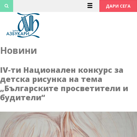
Към
ДАРИ СЕГА
съдържанието
Новини
IV-ти Национален конкурс за
детска рисунка на тема
„Българските просветители и
будители“