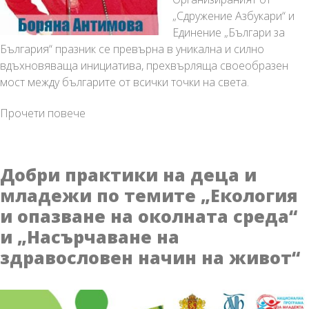
„Сдружение Азбукари“ и
Единение „Българи за
България“ празник се превърна в уникална и силно
вдъхновяваща инициатива, прехвърляща своеобразен
мост между българите от всички точки на света.
„Пробуждане
Прочети повече
с
хоро“
за
Добри практики на деца и
7-
младежи по темите „Екология
ми
и опазване на околната среда“
път
ще
и „Насърчаване на
обиколи
здравословен начин на живот“
света
–
живият