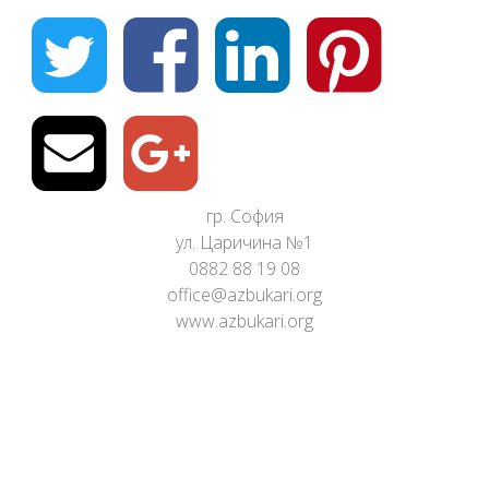
гр. София
ул. Царичина №1
0882 88 19 08
office@azbukari.org
www.azbukari.org