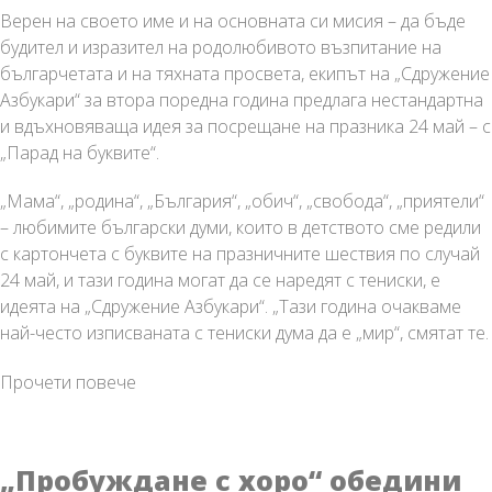
Верен на своето име и на основната си мисия – да бъде
будител и изразител на родолюбивото възпитание на
българчетата и на тяхната просвета, екипът на „Сдружение
Азбукари“ за втора поредна година предлага нестандартна
и вдъхновяваща идея за посрещане на празника 24 май – с
„Парад на буквите“.
„Мама“, „родина“, „България“, „обич“, „свобода“, „приятели“
– любимите български думи, които в детството сме редили
с картончета с буквите на празничните шествия по случай
24 май, и тази година могат да се наредят с тениски, е
идеята на „Сдружение Азбукари“. „Тази година очакваме
най-често изписваната с тениски дума да е „мир“, смятат те.
„Сдружение
Прочети повече
Азбукари“
отново
организира
„Пробуждане с хоро“ обедини
„Парад