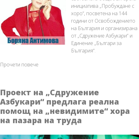
инициатива „Пробуждане с
хоро“, посветена на 144
години от Освобождението
на България и организирана
от „Сдружение Азбукари“ и
Единение „Българи за
България“.
„Пробуждане
Прочети повече
с
хоро“
обедини
Проект на „Сдружение
волята
Азбукари“ предлага реална
на
помощ на „невидимите“ хора
българите
по
на пазара на труда
света
за
мир,