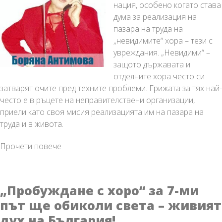
нация, особено когато става
дума за реализация на
пазара на труда на
„невидимите“ хора – тези с
увреждания. „Невидими“ –
защото държавата и
отделните хора често си
затварят очите пред техните проблеми. Грижата за тях най-
често е в ръцете на неправителствени организации,
приели като своя мисия реализацията им на пазара на
труда и в живота.
Проект
Прочети повече
на
„Сдружение
Азбукари“
„Пробуждане с хоро“ за 7-ми
предлага
път ще обиколи света – живият
реална
дух на България!
помощ