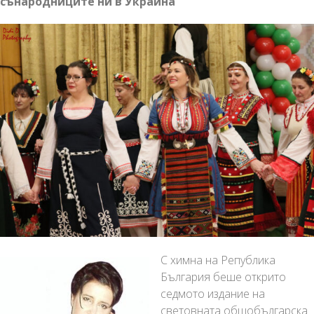
сънародниците ни в Украйна
С химна на Република
България беше открито
седмото издание на
световната общобългарска