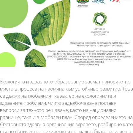
дух
на
България!
Екологията и здравното образование заемат приоритетно
място в процеса на промяна към устойчиво развитие. Това
се дължи на глобалният характер на екологичните и
здравните проблеми, чиито задълбочаване поставя
въпроси за тяхното решаване, както на национално
равнище, така и в глобален план. Според определението на
Световната здравна организация здравето, разбирано като
пълно физическо, психическо и социално благополучие на