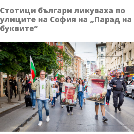
конкурс
Стотици българи ликуваха по
за
улиците на София на „Парад на
детска
буквите“
рисунка
на
тема
„Българските
просветители
и
будители“