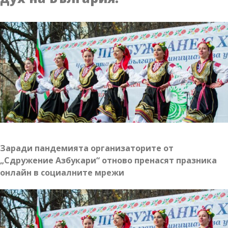
на
„невидимите“
хора
на
пазара
на
труда
Заради пандемията организаторите от
„Сдружение Азбукари“ отново пренасят празника
онлайн в социалните мрежи