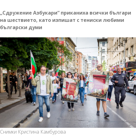
„Сдружение Азбукари“ приканиха всички българи
на шествието, като изпишат с тениски любими
български думи
Снимки Кристина Камбурова