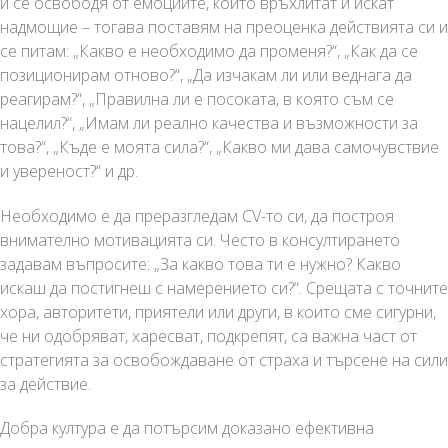
и се освободя от емоциите, които връхлитат и искат
надмощие – тогава поставям на преоценка действията си и
се питам: „Какво е необходимо да променя?“, „Как да се
позиционирам отново?“, „Да изчакам ли или веднага да
реагирам?“, „Правилна ли е посоката, в която съм се
нацелил?“, „Имам ли реално качества и възможности за
това?“, „Къде е моята сила?“, „Какво ми дава самочувствие
и увереност?“ и др.
Необходимо е да преразгледам CV-то си, да построя
внимателно мотивацията си. Често в консултирането
задавам въпросите: „За какво това ти е нужно? Какво
искаш да постигнеш с намерението си?“. Срещата с точните
хора, авторитети, приятели или други, в които сме сигурни,
че ни одобряват, харесват, подкрепят, са важна част от
стратегията за освобождаване от страха и търсене на сили
за действие.
Добра култура е да потърсим доказано ефективна