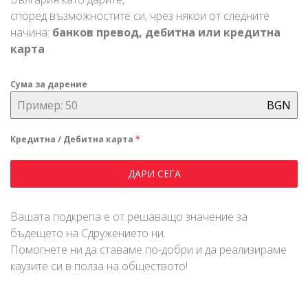
според възможностите си, чрез някои от следните
начина:
банков превод, дебитна или кредитна
карта
.
Сума за дарение
BGN
Имаме удоволствието да Ви запознаем с
Кредитна / Дебитна карта
*
новия образователен проект на „Сдружение
Азбукари“, носещ името „ДЕТСКА ...
ДАРИ СЕГА
„ПРОБУЖДАНЕ С ХОРО“
Вашата подкрепа е от решаващо значение за
бъдещето на Сдружението ни.
Помогнете ни да ставаме по-добри и да реализираме
каузите си в полза на обществото!