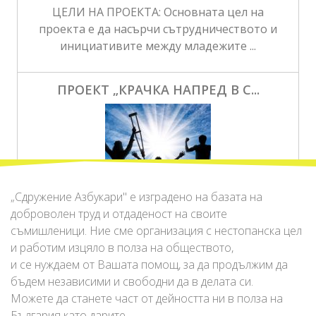
ЦЕЛИ НА ПРОЕКТА: Основната цел на
проекта е да насърчи сътрудничеството и
инициативите между младежите ...
ПРОЕКТ „КРАЧКА НАПРЕД В С...
„Сдружение Азбукари" е изградено на базата на
доброволен труд и отдаденост на своите
Целта на програмата е да разшири
съмишленици. Ние сме организация с нестопанска цел
социалната и професионална интеграция на
и работим изцяло в полза на обществото,
хората от уязвимите групи ...
и се нуждаем от Вашата помощ, за да продължим да
бъдем независими и свободни да в делата си.
Можете да станете част от дейността ни в полза на
ДЕТСКА КАРТА НА ЕВРОПА
България като дарите,