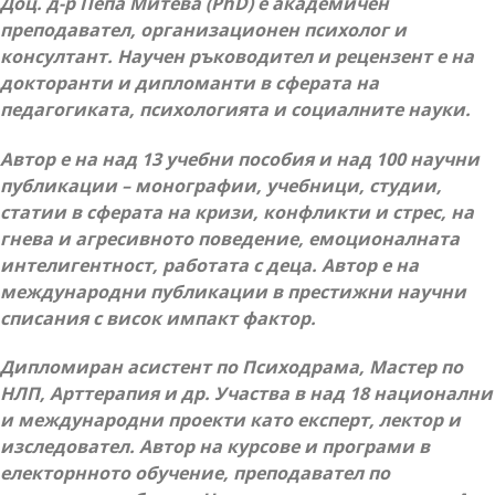
Доц. д-р Пепа Митева (PhD) е академичен
преподавател, организационен психолог и
консултант. Научен ръководител и рецензент е на
докторанти и дипломанти в сферата на
педагогиката, психологията и социалните науки.
Автор е на над 13 учебни пособия и над 100 научни
публикации – монографии, учебници, студии,
статии в сферата на кризи, конфликти и стрес, на
гнева и агресивното поведение, емоционалната
интелигентност, работата с деца. Автор е на
международни публикации в престижни научни
списания с висок импакт фактор.
Дипломиран асистент по Психодрама, Мастер по
НЛП, Арттерапия и др. Участва в над 18 национални
и международни проекти като експерт, лектор и
изследовател. Автор на курсове и програми в
електорнното обучение, преподавател по