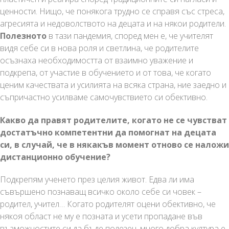
ценности. Нищо, че понякога трудно се справя със стреса,
агресията и недоволството на децата и на някои родители.
Полезното
в тази пандемия, според мен е, че учителят
видя себе си в нова роля и светлина, че родителите
осъзнаха необходимостта от взаимно уважение и
подкрепа, от участие в обучението и от това, че когато
ценим качествата и усилията на всяка страна, ние заедно и
съпричастно усилваме самочувствието си обективно.
Какво да правят родителите, когато не се чувстват
достатъчно компетентни да помогнат на децата
си, в случай, че в някакъв момент отново се наложи
дистанционно обучение?
Подкрепям ученето през целия живот. Едва ли има
съвършено познаващ всичко около себе си човек –
родител, учител… Когато родителят оцени обективно, че
някоя област не му е позната и усети пропадане във
възможностите си да бъде полезен, много добра култура е