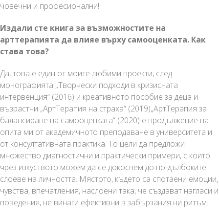
човечни и професионални!
Издали сте книга за възможностите на
арттерапията да влияе върху самооценката. Как
става това?
Да, това е един от моите любими проекти, след
монографията „Творчески подходи в кризисната
интервенция“ (2016) и креативното пособие за деца и
възрастни „АртТерапия на страха“ (2019)„АртТерапия за
балансиране на самооценката“ (2020) е продължение на
опита ми от академичното преподаване в университета и
от консултативната практика. То цели да предложи
множество диагностични и практически примери, с които
чрез изкуството можем да се докоснем до по-дълбоките
слоеве на личността. Мястото, където са спотаени емоции,
чувства, впечатления, наслоени така, че създават нагласи и
поведения, не винаги ефективни в забързания ни ритъм.