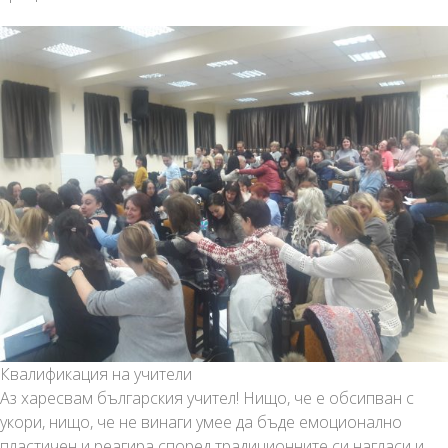
Квалификация на учители
Аз харесвам българския учител! Нищо, че е обсипван с
укори, нищо, че не винаги умее да бъде емоционално
пластичен и реагира според традиционните си нагласи и