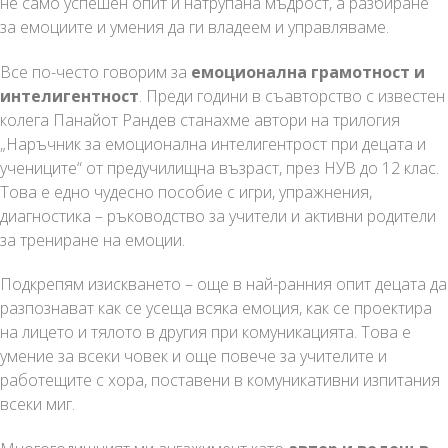
не само успешен опит и натрупана мъдрост, а разбиране
за емоциите и умения да ги владеем и управляваме.
Все по-често говорим за
емоционална грамотност и
интелигентност
. Преди години в съавторство с известен
колега Панайот Рандев станахме автори на трилогия
„Наръчник за емоционална интелигентрост при децата и
учениците“ от предучилищна възраст, през НУВ до 12 клас.
Това е едно чудесно пособие с игри, упражнения,
диагностика – ръководство за учители и активни родители
за трениране на емоции.
Подкрепям изискването – още в най-ранния опит децата да
разпознават как се усеща всяка емоция, как се проектира
на лицето и тялото в другия при комуникацията. Това е
умение за всеки човек и още повече за учителите и
работещите с хора, поставени в комуникативни изпитания
всеки миг.