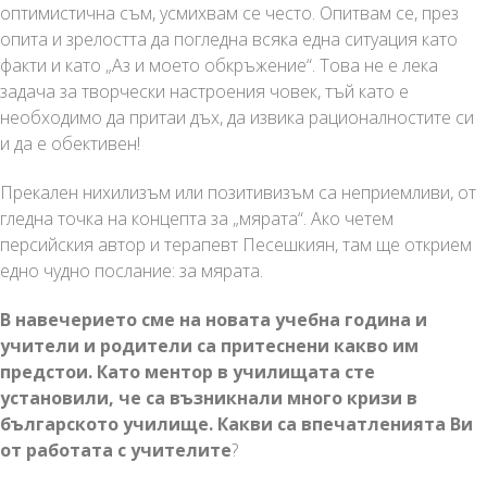
оптимистична съм, усмихвам се често. Опитвам се, през
опита и зрелостта да погледна всяка една ситуация като
факти и като „Аз и моето обкръжение“. Това не е лека
задача за творчески настроения човек, тъй като е
необходимо да притаи дъх, да извика рационалностите си
и да е обективен!
Прекален нихилизъм или позитивизъм са неприемливи, от
гледна точка на концепта за „мярата“. Ако четем
персийския автор и терапевт Песешкиян, там ще открием
едно чудно послание: за мярата.
В навечерието сме на новата учебна година и
учители и родители са притеснени какво им
предстои. Като ментор в училищата сте
установили, че са възникнали много кризи в
българското училище. Какви са впечатленията Ви
от работата с учителите
?