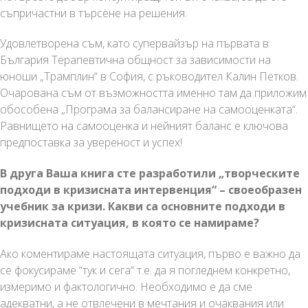
съпричастни в търсене на решения.
Удовлетворена съм, като супервайзър на първата в
България Терапевтична общност за зависимости на
юноши „Трамплин“ в София, с ръководител Калин Петков.
Очарована съм от възможността именно там да приложим
обособена „Програма за балансиране на самооценката“.
Равнището на самооценка и нейният баланс е ключова
предпоставка за увереност и успех!
В друга Ваша книга сте разработили „творческите
подходи в кризисната интервенция“ – своеобразен
учебник за кризи. Какви са основните подходи в
кризисната ситуация, в която се намираме?
Ако коментираме настоящата ситуация, първо е важно да
се фокусираме “тук и сега“ т.е. да я погледнем конкретно,
измеримо и фактологично. Необходимо е да сме
адекватни, а не отвлечени в мечтания и очаквания или