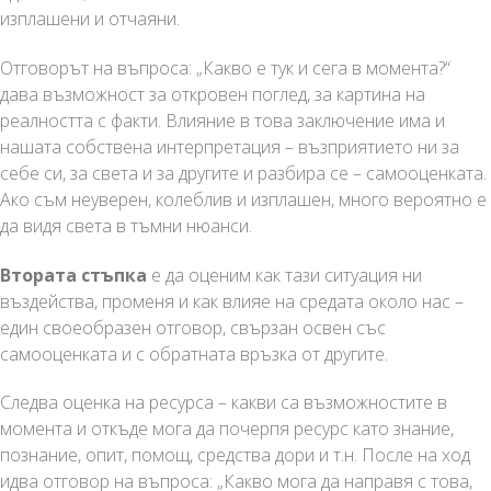
изплашени и отчаяни.
Отговорът на въпроса: „Какво е тук и сега в момента?“
дава възможност за откровен поглед, за картина на
реалността с факти. Влияние в това заключение има и
нашата собствена интерпретация – възприятието ни за
себе си, за света и за другите и разбира се – самооценката.
Ако съм неуверен, колеблив и изплашен, много вероятно е
да видя света в тъмни нюанси.
Втората стъпка
е да оценим как тази ситуация ни
въздейства, променя и как влияе на средата около нас –
един своеобразен отговор, свързан освен със
самооценката и с обратната връзка от другите.
Следва оценка на ресурса – какви са възможностите в
момента и откъде мога да почерпя ресурс като знание,
познание, опит, помощ, средства дори и т.н. После на ход
идва отговор на въпроса: „Какво мога да направя с това,