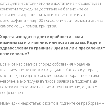
ситуацията и сътоянието не е достатъчна – съществуват
конкретни подходи за достигане на баланс – те са
класически и креативни, каквито съм посочила в
монографията – над 100 психологически техники и игри за
самопомощ и помощ при криза.
Хората изпадат в двете крайности – или
нихилизъм и отчаяние, или позитивизъм. Къде е
здравословната граница? Вреден ли е прекаленият
позитивизъм?
Всеки от нас реагира според собствения модел на
възприемане на света и ситуациите. Като консултиращ
моята задача е да не санкционирам избора – волен или
неволен, а ако получа въпрос и заявка за подкрепа, да
покажа алтернатива на вече използвания модел, ако е
неефективен.
Имам един недостатък, с който в годините се преборвам –