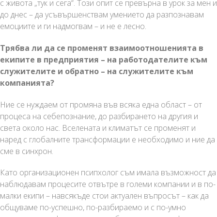
с живота „тук и сега“. Този опит се превърна в урок за мен и
до днес – да усъвършенствам умението да разпознавам
емоциите и ги надмогвам – и не е лесно.
Трябва ли да се променят взаимоотношенията в
екипите в предприятия – на работодателите към
служителите и обратно – на служителите към
компанията?
Ние се нуждаем от промяна във всяка една област – от
процеса на себепознание, до разбирането на другия и
света около нас. Вселената и климатът се променят и
наред с глобалните трансформации е необходимо и ние да
сме в синхрон.
Като организационен псипхолог съм имала възможност да
наблюдавам процесите отвътре в големи компании и в по-
малки екипи – навсякъде стои актуален въпросът – как да
общуваме по-успешно, по-разбираемо и с по-умно