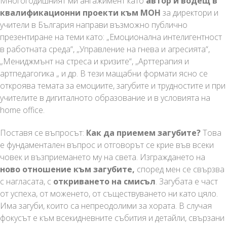
Многогодишният ми ангажимент като
автор и водещ в
квалификационни проекти към МОН
за директори и
учители в България направи възможно публично
презентиране на теми като: „Емоционална интелигентност
в работната среда“, „Управление на гнева и агресията“,
„Мениджмънт на стреса и кризите“, „Арттерапия и
артпедагогика „ и др. В тези мащабни формати ясно се
откроява темата за емоциите, загубите и трудностите и при
учителите в дигиталното образование и в условията на
home office.
Поставя се въпросът:
Как да приемем загубите?
Това
е фундаментален въпрос и отговорът се крие във всеки
човек и възприемането му на света. Изграждането на
ново отношение към загубите,
според мен се свързва
с нагласата, с
откриването на смисъл
. Загубата е част
от успеха, от моженето, от съществуването ни като цяло.
Има загуби, които са непреодолими за хората. В случая
фокусът е към всекидневните събития и детайли, свързани