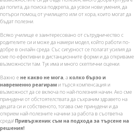
да попита, да поиска подкрепа, да усвои нови умения, да
потърси помощ от училището или от хора, които могат да
бъдат полезни.
Всяко училище е заинтересовано от сътрудничество с
родителите си и може да намери модел, който работи по-
добре в онлайн среда. Със сигурност се полагат усилия да
сме по-ефективни в дистанционните форми и да откриваме
възможности там. Тук има и много скептични оценки.
Важно е
не какво не мога
, а
колко бързо и
навременно реагирам
и търся компенсация и
възможност да се включа по най-полезния начин. Ако сме
принудени от обстоятелствата да съхраним здравето на
децата си и собственото, тогава сме принудени и да
открием най-полезните начини за работа в съответна
среда!
Привърженик съм на подхода за търсене на
решения!