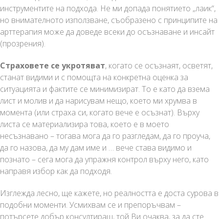
инструментите на подхода. Не ми допада понятието „лаик“,
но внимателното използване, съобразено с принципите на
арттерапия може да доведе всеки до осъзнаване и инсайт
(прозрения).
Страховете се укротяват
, когато се осъзнаят, осветят,
станат видими и с помощта на конкретна оценка за
ситуацията и фактите се минимизират. То е като да взема
лист и молив и да нарисувам нещо, което ми хрумва в
момента (или страха си, когато вече е осъзнат). Върху
листа се материализира това, което е в моето
несъзнавано – тогава мога да го разгледам, да го проуча,
да го назова, да му дам име и … вече става видимо и
познато – сега мога да упражня контрол върху него, като
направя избор как да подходя.
Изглежда лесно, ще кажете, но реалността е доста сурова в
подобни моменти. Усмихвам се и препоръчвам –
потърсете добър консултиращ, той Ви очаква, за да сте