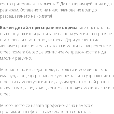
което притежавам в момента?“ Да планирам действия и да
реагирам. Оставането на ниво планове не води до
разрешаването на кризата!
Важен детайл при справяне с кризата
е оценката на
съществуващите и развиване на нови умения за справяне
със стреса и съответно дистреса. Дори умението да
дишаме правилно и осъзнато в моменти на напрежение и
стрес помага бързо да вентилираме тревожността и да
мислим разумно.
Мнението на изследователи, на колеги и мое лично е, че
има нужда още да развиваме уменията си за управление на
стреса и саморегулацията и да учим децата от най-ранна
възраст как да подходят, когато са твърде емоционални и в
стрес.
Много често се налага професионална намеса с
продължаващ ефект – само експертна оценка за