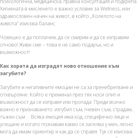
психологична, медицинска, правна консултация и подкрепа.
Хигиената в мисленето е важно условие за Wellness, или
здравословен начин на живот, в който „Колелото на
живота“ изисква баланс.
Човешко е да поплачем, да се смирим и да се изправим
отново! Живи сме – това е не само подарък, но и
възможност!
Как хората да изградят ново отношение към
загубите?
Загубите и негативните емоции не са за пренебрегване и
отхвърляне. Който е преминал през тях носи опит и
възможност да се изправя или пропада. Преди всичко
важно е признаването: изгубил съм, гневен съм, страдам,
тъжен съм … Всяка емоция има код, специфично лице и
усещане и когато познавам какво се заселва у мен, лесно
мога да имам ориентир и как да се справя. Тук се изисква