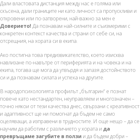
Дали властовата дистанция между нас е голяма или
скъсена, дали границите ни като личност са пропускливи и
откровени или по-затворени, най-важно за мен е
Доверието!
Да познавам най-силните и съизмерими с
конкретен контекст качества и страни от себе си, на
отсрещния, на хората си в екипа.
Ако постигна това предизвикателство, което изисква
навлизане по-навътре от периферията и на човека и на
екипа, тогава ще мога да утвърдя и запазя достойнството
си и да познавам силата и успеха на другите.
В народопсихологията профилът „българин“ е познат
повече като нестандартен, неуправляем и многозначен –
точно някои от тези качества днес, свързани с креативност
и адаптивност ще ни помогнат да бъдем не само
оцеляващи, а изправени в трудностите. И още нещо – да се
научим да работим с различието у хората и
да
превръщаме загубите в ползи
и да бъдем добри –