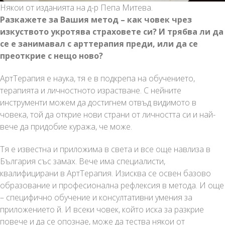
Някои от изданията на д-р Пепа Митева.
Разкажете за Вашия метод – как човек чрез
изкуството укротява страховете си? И трябва ли да
се е занимавал с арттерапия преди, или да се
преоткрие с нещо ново?
АртТерапия е наука, тя е в подкрепа на обучението,
терапията и личностното израстване. С нейните
инструменти можем да достигнем отвъд видимото в
човека, той да открие нови страни от личността си и най-
вече да придобие куража, че може.
Тя е известна и приложима в света и все още навлиза в
България със замах. Вече има специалисти,
квалифицирани в АртТерапия. Изисква се освен базово
образование и професионална рефлексия в метода. И още
– специфично обучение и консултативни умения за
приложението й. И всеки човек, който иска за разкрие
повече и да се опознае, може да тества някои от