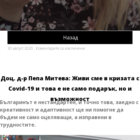
Назад
за
30 август 2020
,
Коментарите са изключени
Доц.
д-
р
Пепа
Митева:
Доц. д-р Пепа Митева: Живи сме в кризата с
Живи
сме
Covid-19 и това е не само подарък, но и
в
кризата
възможност
Българинът е нестандартен, и точно това, заедно с
с
Covid-
креативност и адаптивност ще ни помогне да
19
бъдем не само оцеляващи, а изправени в
и
трудностите.
това
е
не