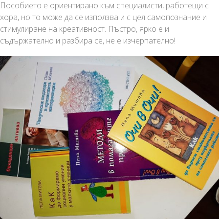
Пособието е ориентирано към специалисти, работещи с
хора, но то може да се използва и с цел самопознание и
стимулиране на креативност. Пъстро, ярко е и
съдържателно и разбира се, не е изчерпателно!