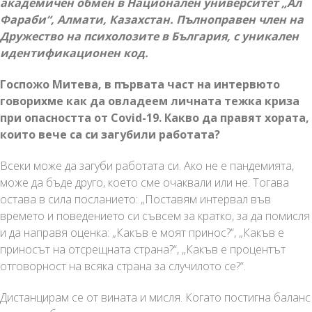
академичен обмен в Национален университет „Ал
Фараби“, Алмати, Казахстан. Пълноправен член на
Дружество на психолозите в България, с уникален
идентификационен код.
Госпожо Митева, в
първата част на интервюто
говорихме как да овладеем личната тежка криза
при опасността от Covid-19. Какво да правят хората,
които вече са си загубили работата?
Всеки може да загуби работата си. Ако не е пандемията,
може да бъде друго, което сме очаквали или не. Тогава
остава в сила посланието: „Поставям интервал във
времето и поведението си съвсем за кратко, за да помисля
и да направя оценка: „Какъв е моят принос?“, „Какъв е
приносът на отсрещната страна?“, „Какъв е процентът
отговорност на всяка страна за случилото се?“.
Дистанцирам се от вината и мисля. Когато постигна баланс