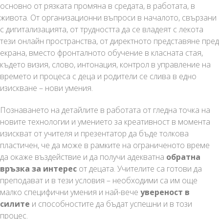
основно от рязката промяна в средата, в работата, в
живота. От организационни въпроси в началото, свързани
с дигитализацията, от трудността да се владеят с лекота
тези онлайн пространства, от директното представяне пред
екрана, вместо фронталното обучение в класната стая,
където визия, слово, интонация, контрол в управление на
времето и процеса с деца и родители се слива в едно
изискване – нови умения.
Познаването на детайлите в работата от гледна точка на
новите технологии и умението за креативност в момента
изискват от учителя и презентатор да бъде толкова
пластичен, че да може в рамките на ограниченото време
да окаже въздействие и да получи адекватна
обратна
връзка за интерес
от децата. Учителите са готови да
преподават и в тези условия – необходими са им още
малко специфични умения и най-вече
увереност в
силите
и способностите да бъдат успешни и в този
процес.