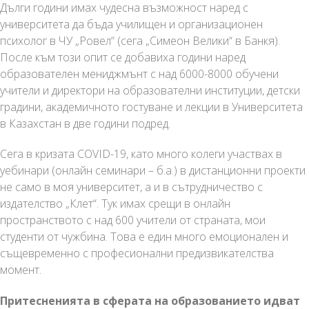
Дълги години имах чудесна възможност наред с
университета да бъда училищен и организационен
психолог в ЧУ „Ровел“ (сега „Симеон Велики“ в Банкя).
После към този опит се добавиха години наред
образователен мениджмънт с над 6000-8000 обучени
учители и директори на образователни институции, детски
градини, академичното гостуване и лекции в Университета
в Казахстан в две години подред.
Сега в кризата COVID-19, като много колеги участвах в
уебинари (онлайн семинари – б.а.) в дистанционни проекти
не само в моя университет, а и в сътрудничество с
издателство „Клет“. Тук имах срещи в онлайн
пространството с над 600 учители от страната, мои
студенти от чужбина. Това е един много емоционален и
същевременно с професионални предизвикателства
момент.
Притесненията в сферата на образованието идват