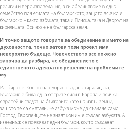
религии и вероизповедания, а ги обединяваме в едно
семейство под егидата на българското, защото всичко е
българско – както азбуката, така и Плиска, така и Дворът на
кирилицата. Всичко е на българска земя.
И точно защото говорите за обединение в името на
духовността, точно затова този проект има
невероятно бъдеще. Човечеството все по-ясно
започва да разбира, че обединението е
единственото адекватно решение на проблемите
му.
Разбира се. Когато цар Борис създава кирилицата,
България е била една от трите сили в Европа и всички
европейци гледат на българите като на извънземни,
защото те са смятали, че азбука може да създаде само
Господ. Европейците не знаят кой им е създал азбуката. А
изведнъж се появяват едни българи, които създават
азбука, и това събитие е имало голям резонанс в културна