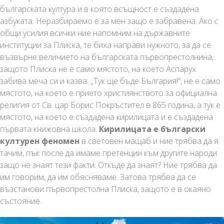
българската култура и в която всъщност е създадена
азбуката. Неразбираемо е за мен защо е забравена. Ако с
общи усилия всички ние напомним на държавните
институции за Плиска, те биха направи нужното, за да се
възвърне величието на българската първопрестолнина,
защото Плиска не е само мястото, на което Аспарух
забива меча си и казва: „Тук ще бъде България!“, не е само
мястото, на което е прието християнството за официална
религия от Св. цар Борис Покръстител в 865 година, а тук е
мястото, на което е създадена кирилицата и е създадена
първата книжовна школа.
Кирилицата е български
културен феномен
в световен мащаб и ние трябва да я
тачим, пък после да имаме претенции към другите народи
защо не знаят тези факти. Откъде да знаят? Ние трябва да
им говорим, да им обясняваме. Затова трябва да се
възстанови първопрестолна Плиска, защото е в окаяно
състояние.