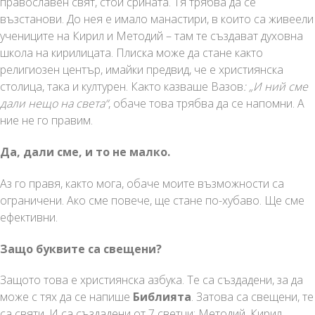
православен свят, стои срината. Тя трябва да се
възстанови. До нея е имало манастири, в които са живеели
учениците на Кирил и Методий – там те създават духовна
школа на кирилицата. Плиска може да стане както
религиозен център, имайки предвид, че е християнска
столица, така и културен. Както казваше Вазов
: „И ний сме
дали нещо на света“
, обаче това трябва да се напомни. А
ние не го правим.
Да, дали сме, и то не малко.
Аз го правя, както мога, обаче моите възможности са
ограничени. Ако сме повече, ще стане по-хубаво. Ще сме
ефективни.
Защо буквите са свещени?
Защото това е християнска азбука. Те са създадени, за да
може с тях да се напише
Библията
. Затова са свещени, те
са святи. И са създадени от 7 светци: Методий, Кирил,