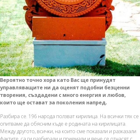
Вероятно точно хора като Вас ще принудят
управляващите ни да оценят подобни безценни
творения, създадени с много енергия и любов,
които ще остават за поколения напред.
Разбира се. 196 народа ползват кирилица. На всички тях се
опитваме да обясним къде е родината на кирилицата.
Между другото, всички, на които сме показали и разказали
фактите, са ги разбирали и приемали и вече се отнасят с