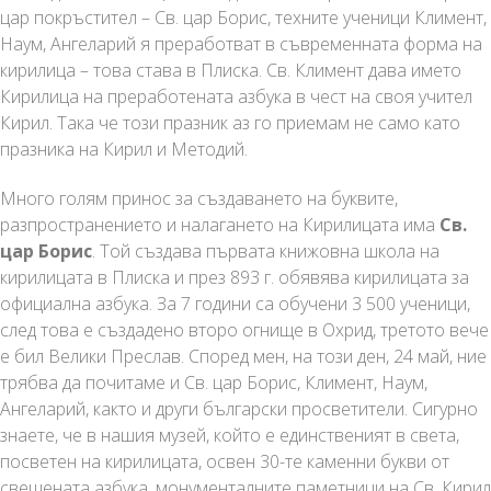
цар покръстител – Св. цар Борис, техните ученици Климент,
Наум, Ангеларий я преработват в съвременната форма на
кирилица – това става в Плиска. Св. Климент дава името
Кирилица на преработената азбука в чест на своя учител
Кирил. Така че този празник аз го приемам не само като
празника на Кирил и Методий.
Много голям принос за създаването на буквите,
разпространението и налагането на Кирилицата има
Св.
цар Борис
. Той създава първата книжовна школа на
кирилицата в Плиска и през 893 г. обявява кирилицата за
официална азбука. За 7 години са обучени 3 500 ученици,
след това е създадено второ огнище в Охрид, третото вече
е бил Велики Преслав. Според мен, на този ден, 24 май, ние
трябва да почитаме и Св. цар Борис, Климент, Наум,
Ангеларий, както и други български просветители. Сигурно
знаете, че в нашия музей, който е единственият в света,
посветен на кирилицата, освен 30-те каменни букви от
свещената азбука, монументалните паметници на Св. Кирил