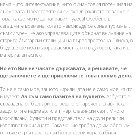
няма нито интелектуалния, нито финансовия потенциал на
държавата. Представяте ли си, ако държавата се заеме с
това, какво може да направи? Чудеса! Особено в
сегашните времена, когато навсякъде се срива туризмът,
съм сигурен, че ако управляващите обърнат внимание на
старите български столици и на първопрестолна Плиска, в
бъдеще ще има възвращаемост както в духовен, така и в
материален аспект.
Но ето Вие не чакате държавата, а решавате, че
ще започнете и ще приключите това голямо дело.
То не е само мое, защото кирилицата не е само моя, както
и музеят.
Аз съм само пазител на буквите.
Азбуката е
създадена от българи, погрешно е наречена славянска,
защото тя е надхвърлила т. нар. славянски свят. Много
мюсюлмани, будисти и представители на други религии
използват кирилицата. Така че ние трябва да им обясним
от къде е тръгнала, какви божествени хора са били