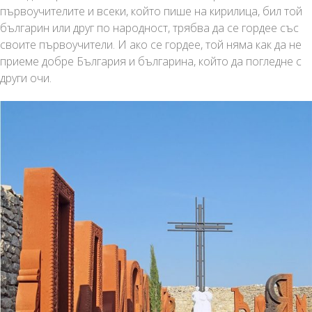
първоучителите и всеки, който пише на кирилица, бил той
българин или друг по народност, трябва да се гордее със
своите първоучители. И ако се гордее, той няма как да не
приеме добре България и българина, който да погледне с
други очи.