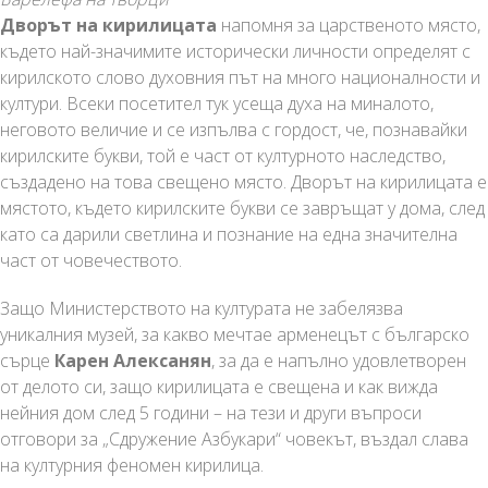
Дворът на кирилицата
напомня за царственото място,
където най-значимите исторически личности определят с
кирилското слово духовния път на много националности и
култури. Всеки посетител тук усеща духа на миналото,
неговото величие и се изпълва с гордост, че, познавайки
кирилските букви, той е част от културното наследство,
създадено на това свещено място. Дворът на кирилицата е
мястото, където кирилските букви се завръщат у дома, след
като са дарили светлина и познание на една значителна
част от човечеството.
Защо Министерството на културата не забелязва
уникалния музей, за какво мечтае арменецът с българско
сърце
Карен Алексанян
, за да е напълно удовлетворен
от делото си, защо кирилицата е свещена и как вижда
нейния дом след 5 години – на тези и други въпроси
отговори за „Сдружение Азбукари“ човекът, въздал слава
на културния феномен кирилица.