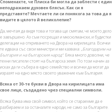
Споменахте, че Плиска би могла да заблести с един
неподражаем духовен блясък. Как си я
представяте? Мечтаете ли си понякога за това да я
видите в цялото й великолепие?
Да, мечтая да видя това и тогава ще смятам, че моето дело
е завършено. Аз съм посрещал и мюсюлмански, и будистки
делегации на откриването на Двора на кирилицата. Всички
те идваха със свои министри и ми казваха:
„Благодарим на
България и на българския народ“
. Бяха много доволни, че
техни писатели стоят на българска земя. По този начин аз
исках да ги събера в едно семейство и всички да могат да
изразят на едно място своето уважение към България.
Всяка от 30-те букви в Двора на кирилицата има
свое лице, създадено чрез специални символи.
Всяка буква има свой символ, който се стараехме да е
разбираем и за останалите народи, не само за българите.