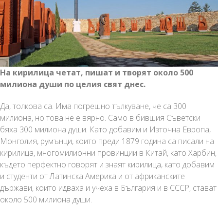
На кирилица четат, пишат и творят около 500
милиона души по целия свят днес.
Да, толкова са. Има погрешно тълкуване, че са 300
милиона, но това не е вярно. Само в бившия Съветски
бяха 300 милиона души. Като добавим и Източна Европа,
Монголия, румънци, които преди 1879 година са писали на
кирилица, многомилионни провинции в Китай, като Харбин,
където перфектно говорят и знаят кирилица, като добавим
и студенти от Латинска Америка и от африканските
държави, които идваха и учеха в България и в СССР, стават
около 500 милиона души.