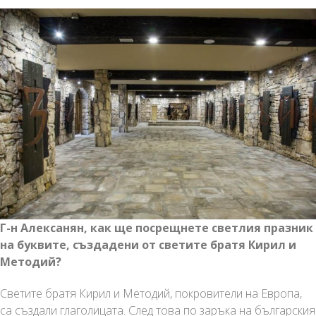
Г-н Алексaнян, как ще посрещнете светлия празник
на буквите, създадени от светите братя Кирил и
Методий?
Светите братя Кирил и Методий, покровители на Европа,
са създали глаголицата. След това по заръка на българския