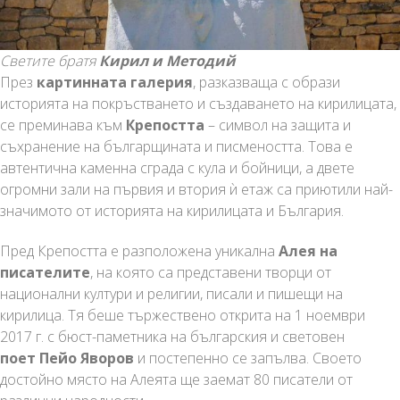
Светите братя
Кирил и Методий
През
картинната галерия
, разказваща с образи
историята на покръстването и създаването на кирилицата,
се преминава към
Крепостта
– символ на защита и
съхранение на българщината и писмеността. Това е
автентична каменна сграда с кула и бойници, а двете
огромни зали на първия и втория ѝ етаж са приютили най-
значимото от историята на кирилицата и България.
Пред Крепостта е разположена уникална
Алея на
писателите
, на която са представени творци от
национални култури и религии, писали и пишещи на
кирилица. Тя беше тържествено открита на 1 ноември
2017 г. с бюст-паметника на българския и световен
поет Пейо Яворов
и постепенно се запълва. Своето
достойно място на Алеята ще заемат 80 писатели от