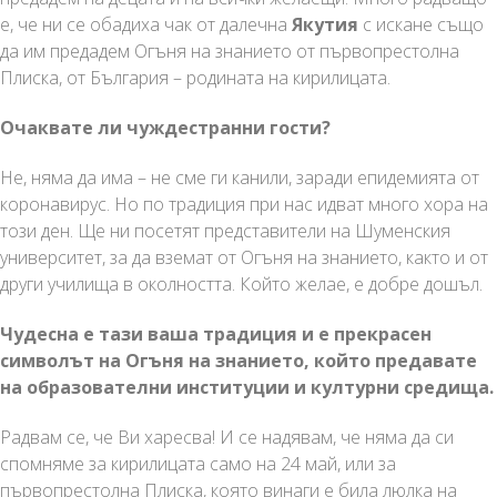
е, че ни се обадиха чак от далечна
Якутия
с искане също
да им предадем Огъня на знанието от първопрестолна
Плиска, от България – родината на кирилицата.
Очаквате ли чуждестранни гости?
Не, няма да има – не сме ги канили, заради епидемията от
коронавирус. Но по традиция при нас идват много хора на
този ден. Ще ни посетят представители на Шуменския
университет, за да вземат от Огъня на знанието, както и от
други училища в околността. Който желае, е добре дошъл.
Чудесна е тази ваша традиция и е прекрасен
символът на Огъня на знанието, който предавате
на образователни институции и културни средища.
Радвам се, че Ви харесва! И се надявам, че няма да си
спомняме за кирилицата само на 24 май, или за
първопрестолна Плиска, която винаги е била люлка на