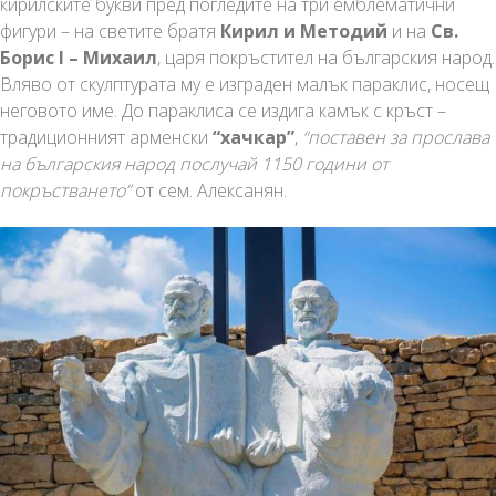
кирилските букви пред погледите на три емблематични
фигури – на светите братя
Кирил и Методий
и на
Св.
Борис I – Михаил
, царя покръстител на българския народ.
Вляво от скулптурата му е изграден малък параклис, носещ
неговото име. До параклиса се издига камък с кръст –
традиционният арменски
“хачкар”
,
“поставен за прослава
на българския народ послучай 1150 години от
покръстването”
от сем. Алексанян.