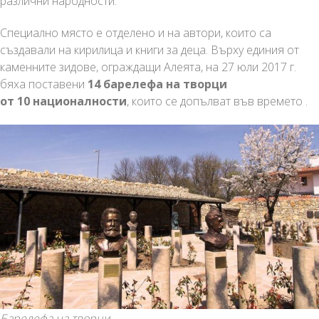
различни народности.
Специално място е отделено и на автори, които са
създавали на кирилица и книги за деца. Върху единия от
каменните зидове, ограждащи Алеята, на 27 юли 2017 г.
бяха поставени
14 барелефа на творци
от 10 националности
, които се допълват във времето .
Барелефа на творци