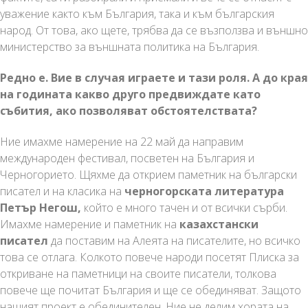
уважение както към България, така и към българския
народ. От това, ако щете, трябва да се възползва и външно
министерство за външната политика на България.
Редно е. Вие в случая играете и тази роля. А до края
на годината какво друго предвиждате като
събития, ако позволяват обстоятелствата?
Ние имахме намерение на 22 май да направим
международен фестивал, посветен на България и
Черногорието. Щяхме да открием паметник на български
писател и на класика на
черногорската литература
Петър Негош,
който е много тачен и от всички сърби.
Имахме намерение и паметник на
казахстански
писател
да поставим на Алеята на писателите, но всичко
това се отлага. Колкото повече народи посетят Плиска за
откриване на паметници на своите писатели, толкова
повече ще почитат България и ще се обединяват. Защото
нашият проект е обединителен. Ние не делим хората на