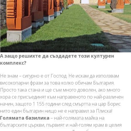
А защо решихте да създадете този културен
комплекс?
Не знам – сигурно е от Господ. Не искам да използвам
високопарни фрази за това колко обичам България.
Просто така стана и ще съм много доволен, ако много
хора се присъединят към направеното по най-различен
начин, защото 1 155 години след смъртта на цар Борис
нито един българин нищо не е направил за Плиска!
Голямата базилика
– най-голямата майка на
българските църкви, първият и най-голям храм в целия