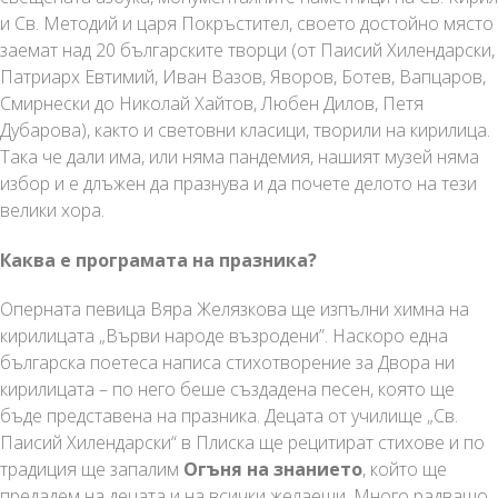
и Св. Методий и царя Покръстител, своето достойно място
заемат над 20 българските творци (от Паисий Хилендарски,
Патриарх Евтимий, Иван Вазов, Яворов, Ботев, Вапцаров,
Смирнески до Николай Хайтов, Любен Дилов, Петя
Дубарова), както и световни класици, творили на кирилица.
Така че дали има, или няма пандемия, нашият музей няма
избор и е длъжен да празнува и да почете делото на тези
велики хора.
Каква е програмата на празника?
Оперната певица Вяра Желязкова ще изпълни химна на
кирилицата „Върви народе възродени”. Наскоро една
българска поетеса написа стихотворение за Двора ни
кирилицата – по него беше създадена песен, която ще
бъде представена на празника. Децата от училище „Св.
Паисий Хилендарски“ в Плиска ще рецитират стихове и по
традиция ще запалим
Огъня на знанието
, който ще
предадем на децата и на всички желаещи. Много радващо