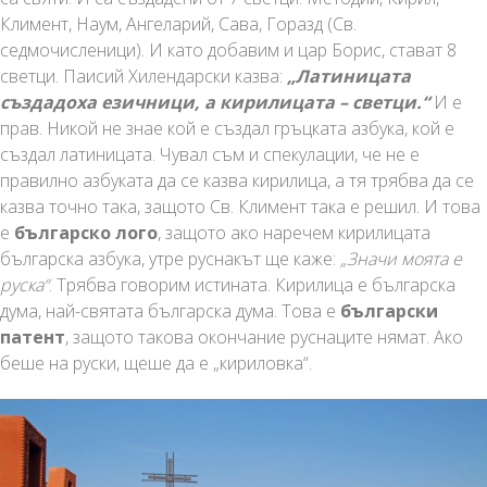
Климент, Наум, Ангеларий, Сава, Горазд (Св.
седмочисленици). И като добавим и цар Борис, стават 8
светци. Паисий Хилендарски казва:
„Латиницата
създадоха езичници, а кирилицата – светци.“
И е
прав. Никой не знае кой е създал гръцката азбука, кой е
създал латиницата. Чувал съм и спекулации, че не е
правилно азбуката да се казва кирилица, а тя трябва да се
казва точно така, защото Св. Климент така е решил. И това
е
българско лого
, защото ако наречем кирилицата
българска азбука, утре руснакът ще каже:
„Значи моята е
руска“
. Трябва говорим истината. Кирилица е българска
дума, най-святата българска дума. Това е
български
патент
, защото такова окончание руснаците нямат. Ако
беше на руски, щеше да е „кириловка“.