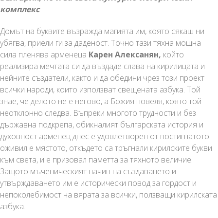
комплекс
Домът на буквите възражда магията им, която сякаш ни
убягва, приели ги за даденост. Точно тази тяхна мощна
сила пленява арменеца
Карен Алексанян,
който
реализира мечтата си да въздаде слава на кирилицата и
нейните създатели, както и да обедини чрез този проект
всички народи, които използват свещената азбука. Той
знае, че делото не е негово, а Божия повеля, която той
неотклонно следва. Въпреки многото трудности и без
държавна подкрепа, обикналият българската история и
духовност арменец днес е удовлетворен от постигнатото:
оживил е мястото, откъдето са тръгнали кирилските букви
към света, и е призовал паметта за тяхното величие.
Защото мъченическият начин на създаването и
утвърждаването им е исторически повод за гордост и
непоколебимост на вярата за всички, ползващи кирилската
азбука.