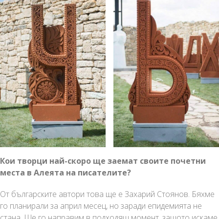
Кои творци най-скоро ще заемат своите почетни
места в Алеята на писателите?
От българските автори това ще е Захарий Стоянов. Бяхме
го планирали за април месец, но заради епидемията не
стана. Ще го направим в подходящ момент, защото искаме