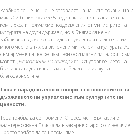
Разбира се, че не. Те не отговарят на нашите покани. На 2
май 2020 г ние имахме 5-годишнина от създаването на
комплекса и получихме поздравления от министрите на
културата на други държави, но в България не ни
забелязват. Даже когато идват чуждестранни делегации,
много често в тях са включени министри на културата. Аз
съм арменец и посрещам тези официални лица, които ми
казват:
„Благодарим на българите“
. От управлението на
българската държава няма кой даже да изслуша
благодарностите.
Това е парадоксално и говори за отношението на
държавното ни управление към културните ни
ценности.
Това трябва да се промени. Според мен, България е
заинтересована Плиска да възвърне старото си величие.
Просто трябва да го напомняме.