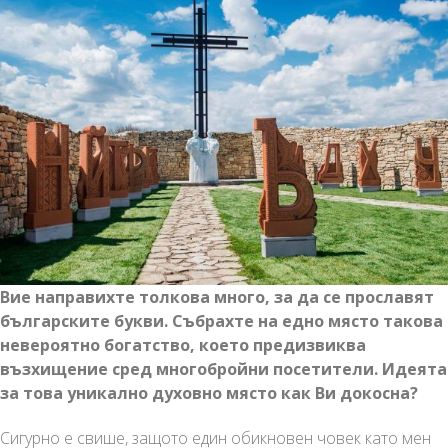
Вие направихте толкова много, за да се прославят
българските букви. Събрахте на едно място такова
невероятно богатство, което предизвиква
възхищение сред многобройни посетители. Идеята
за това уникално духовно място как Ви докосна?
Сигурно е свише, защото един обикновен човек като мен