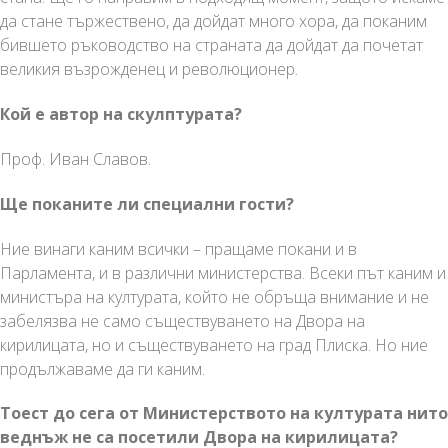
да стане тържествено, да дойдат много хора, да поканим
бившето ръководство на страната да дойдат да почетат
великия възрожденец и революционер.
Кой е автор на скулптурата?
Проф. Иван Славов.
Ще поканите ли специални гости?
Ние винаги каним всички – пращаме покани и в
Парламента, и в различни министерства. Всеки път каним и
министъра на културата, който не обръща внимание и не
забелязва не само съществуването на Двора на
кирилицата, но и съществуването на град Плиска. Но ние
продължаваме да ги каним.
Тоест до сега от Министерството на културата нито
веднъж не са посетили Двора на кирилицата?