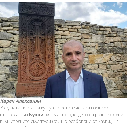
Карен Алексанян
Входната порта на културно-историческия комплекс
въвежда към
Буквите
– мястото, където са разположени
внушителните скулптури (ръчно резбовани от камък) на