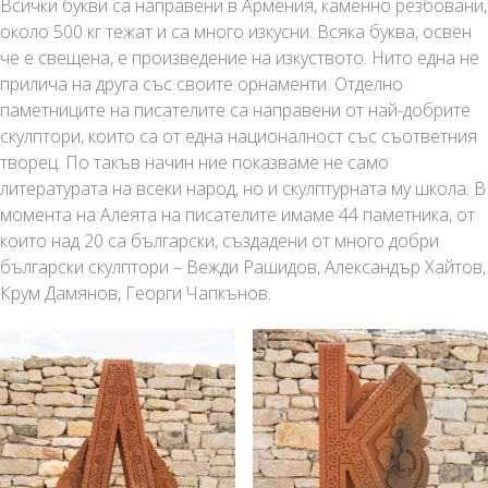
Всички букви са направени в Армения, каменно резбовани,
около 500 кг тежат и са много изкусни. Всяка буква, освен
че е свещена, е произведение на изкуството. Нито една не
прилича на друга със своите орнаменти. Отделно
паметниците на писателите са направени от най-добрите
скулптори, които са от една националност със съответния
творец. По такъв начин ние показваме не само
литературата на всеки народ, но и скулптурната му школа. В
момента на Алеята на писателите имаме 44 паметника, от
които над 20 са български, създадени от много добри
български скулптори – Вежди Рашидов, Александър Хайтов,
Крум Дамянов, Георги Чапкънов.