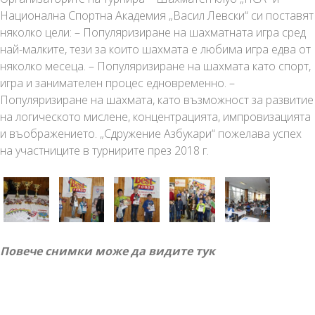
Национална Спортна Академия „Васил Левски“ си поставят
няколко цели: – Популяризиране на шахматната игра сред
най-малките, тези за които шахмата е любима игра едва от
няколко месеца. – Популяризиране на шахмата като спорт,
игра и занимателен процес едновременно. –
Популяризиране на шахмата, като възможност за развитие
на логическото мислене, концентрацията, импровизацията
и въображението. „Сдружение Азбукари“ пожелава успех
на участниците в турнирите през 2018 г.
Повече снимки може да видите тук