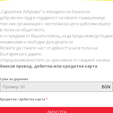
„Сдружение Азбукари" е изградено на базата на
доброволен труд и отдаденост на своите съмишленици.
Ние сме организация с нестопанска цел и работим изцяло
в полза на обществото,
и се нуждаем от Вашата помощ, за да продължим да бъдем
независими и свободни да в делата си.
Можете да станете част от дейността ни в полза на
България като дарите,
според възможностите си, чрез някои от следните начина:
банков превод, дебитна или кредитна карта
.
Сума за дарение
BGN
Кредитна / Дебитна карта
*
ДАРИ СЕГА