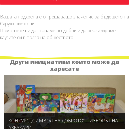
Вашата подкрепа е от решаващо значение за бъдещето на
Сдружението ни.
Помогнете ни да ставаме по-добри и да реализираме
каузите си в полза на обществото!
Други инициативи които може да
харесате
КОНКУРС „СИМВОЛ НА ДОБРОТО“ – ИЗБОРЪТ НА
АЗБУКАРИ