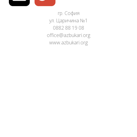
гр. София
ул. Царичина №1
0882 88 19 08
office@azbukari.org
www.azbukari.org