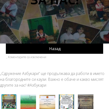
Назад
за
,
Коментарите са изключени
БЛАГОТВОРИТЕЛНОСТ.
ДРУГИТЕ
ЗА
„Сдружение Азбукари“ ще продължава да работи в името
НАС!
на благородните си каузи. Важно е обаче и какво мислят
другите за нас! #Азбукари