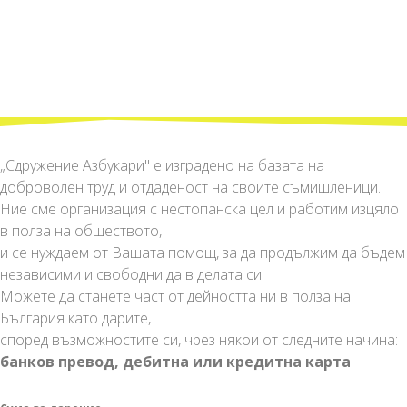
„Сдружение Азбукари" е изградено на базата на
доброволен труд и отдаденост на своите съмишленици.
Ние сме организация с нестопанска цел и работим изцяло
в полза на обществото,
и се нуждаем от Вашата помощ, за да продължим да бъдем
независими и свободни да в делата си.
Можете да станете част от дейността ни в полза на
България като дарите,
според възможностите си, чрез някои от следните начина:
банков превод, дебитна или кредитна карта
.