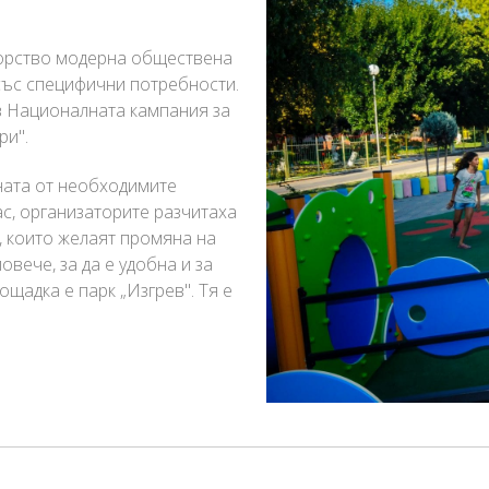
ьорство модерна обществена
 със специфични потребности.
в Националната кампания за
ри".
ната от необходимите
с, организаторите разчитаха
, които желаят промяна на
овече, за да е удобна и за
щадка е парк „Изгрев". Тя е