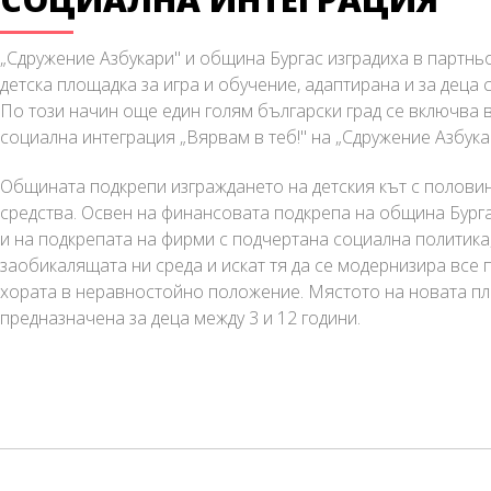
„Сдружение Азбукари" и община Бургас изградиха в партн
детска площадка за игра и обучение, адаптирана и за деца
По този начин още един голям български град се включва 
социална интеграция „Вярвам в теб!" на „Сдружение Азбука
Общината подкрепи изграждането на детския кът с полови
средства. Освен на финансовата подкрепа на община Бурга
и на подкрепата на фирми с подчертана социална политика
заобикалящата ни среда и искат тя да се модернизира все п
хората в неравностойно положение. Мястото на новата пло
предназначена за деца между 3 и 12 години.