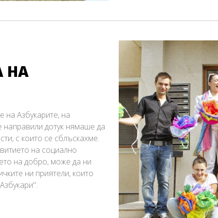
А НА
е на Азбукарите, на
ме направили дотук нямаше да
сти, с които се сблъскахме.
звитието на социално
ето на добро, може да ни
чките ни приятели, които
Азбукари".