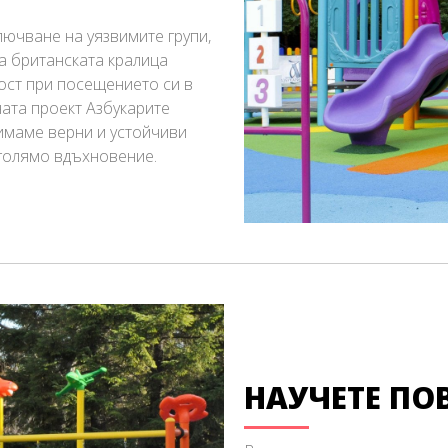
ючване на уязвимите групи,
а британската кралица
гост при посещението си в
ната проект Азбукарите
имаме верни и устойчиви
 голямо вдъхновение.
НАУЧЕТЕ ПО