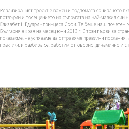
Реализираният проект е важен и подпомага социалното вкл
потвърди и посещението на съпругата на най-малкия син н
Елизабет II Едуард - принцеса Софи. Тя беше наш почетен 
България в края на месец юни 2013 г. С този първи за стра
показахме, че успяваме да отправяме правилни послания, 
практики, и разбира се, работим отговорно, динамично и с