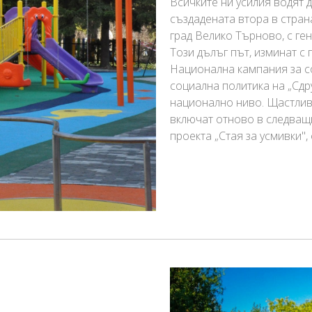
Всичките ни усилия водят 
създадената втора в стран
град Велико Търново, с ге
Този дълъг път, изминат с
Национална кампания за со
социална политика на „Сдр
национално ниво. Щастлива
включат отново в следващи
проекта „Стая за усмивки"