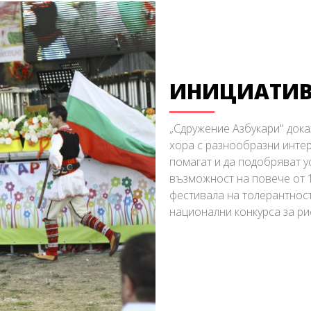
ИНИЦИАТИВ
„Сдружение Азбукари" дока
хора с разнообразни интер
помагат и да подобряват у
възможност на повече от 1
фестивала на толерантност
национални конкурса за ри