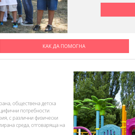
КАК ДА ПОМОГНА
рана, обществена детска
ецифични потребности.
фия, с различни физически
птирана среда, отговаряща на