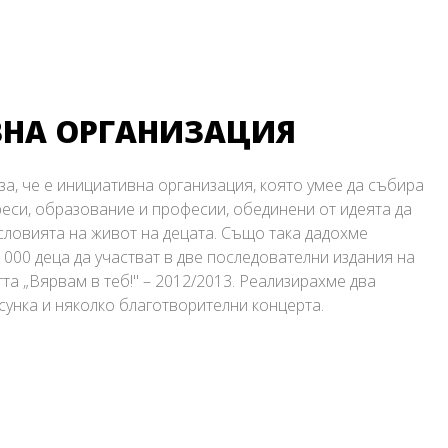
НА ОРГАНИЗАЦИЯ
за, че е инициативна организация, която умее да събира
еси, образование и професии, обединени от идеята да
словията на живот на децата. Също така дадохме
000 деца да участват в две последователни издания на
та „Вярвам в теб!" – 2012/2013. Реализирахме два
сунка и няколко благотворителни концерта.