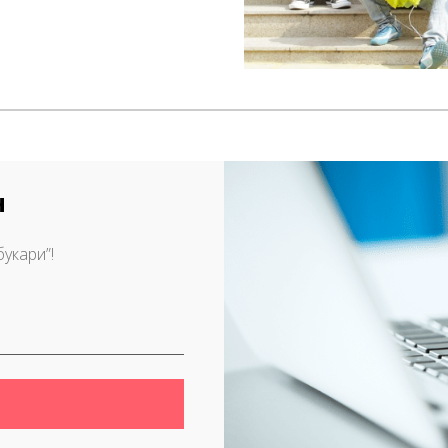
Н
укари”!