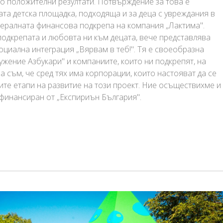
до положителни резултати. Потвърждение за това е
ата детска площадка, подходяща и за деца с увреждания в
нералната финансова подкрепа на компания „Лактима".
 подкрепата и любовта ни към децата, вече представлява
циална интеграция „Вярвам в теб!". Тя е своеобразна
ужение Азбукари" и компаниите, които ни подкрепят, на
 съм, че сред тях има корпорации, които настояват да се
те етапи на развитие на този проект. Ние осъществихме и
, финансиран от „Експириън България".