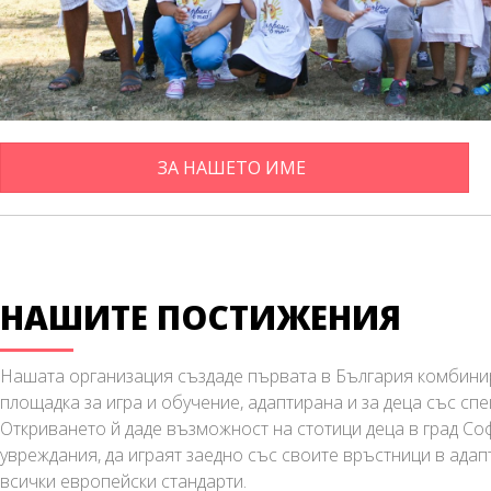
ЗА НАШЕТО ИМЕ
НАШИТЕ ПОСТИЖЕНИЯ
Нашата организация създаде първата в България комбини
площадка за игра и обучение, адаптирана и за деца със сп
Откриването й даде възможност на стотици деца в град Со
увреждания, да играят заедно със своите връстници в ада
всички европейски стандарти.