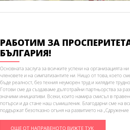
РАБОТИМ ЗА ПРОСПЕРИТЕТ
БЪЛГАРИЯ!
Основната заслуга за всичките успехи на организацията ни 
членовете и на симпатизантите ни. Нищо от това, което с
бъде реалност, без техния неуморен труд и хилядите трудно
Готови сме да създаваме дълготрайни партньорства за ра
значими инициативи. Всеки, които намира смисъл в правен
потърси и да стане наш съмишленик. Благодарни сме на вси
поддържат безотказно огъня на развитието на „Сдружение 
ОЩЕ ОТ НАПРАВЕНОТО ВИЖТЕ ТУК