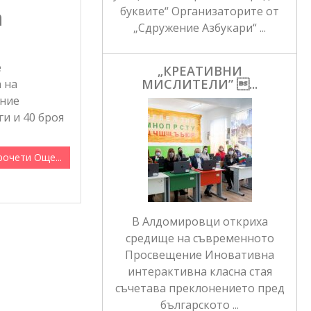
а
буквите“ Организаторите от
„Сдружение Азбукари“ ...
е
„КРЕАТИВНИ
МИСЛИТЕЛИ” ...
 на
ение
ги и 40 броя
рочети Още...
В Алдомировци откриха
средище на съвременното
Просвещение Иновативна
интерактивна класна стая
съчетава преклонението пред
българското ...