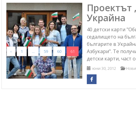
Проектът 
Украйна
40 детски карти "Об
седалището на бълга
българите в Украйна
Азбукари". Те получ
‹
1
…
59
60
61
детски карти, част о
юни 30, 2012
Нови