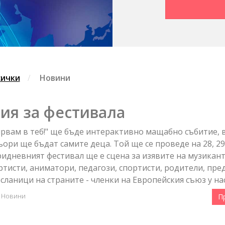
сички
Новини
я за фестивала
ярвам в теб!" ще бъде интерактивно мащабно събитие, 
ори ще бъдат самите деца. Той ще се проведе на 28, 29
ридневният фестивал ще е сцена за изявите на музикант
ртисти, аниматори, педагози, спортисти, родители, пре
сланици на страните - членки на Европейския съюз у нас 
Новини
П