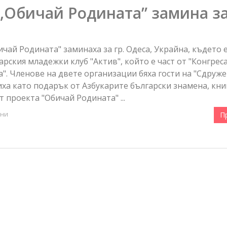
„Обичай Родината” замина з
ичай Родината" заминаха за гр. Одеса, Украйна, където 
рския младежки клуб "Актив", който е част от "Конгреса
". Членове на двете организации бяха гости на "Сдруж
иха като подарък от Азбукарите български знамена, кни
т проекта "Обичай Родината" ...
ни
П