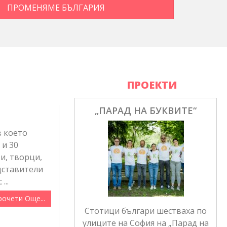
ПРОМЕНЯМЕ БЪЛГАРИЯ
ПРОЕКТИ
„ПАРАД НА БУКВИТЕ“
в което
 и 30
и, творци,
дставители
...
рочети Още...
Стотици българи шестваха по
улиците на София на „Парад на