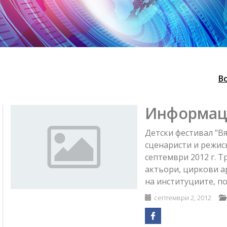
В
Информаци
Детски фестивал "В
сценаристи и режись
септември 2012 г. Т
актьори, циркови а
на институциите, по
септември 2, 2012