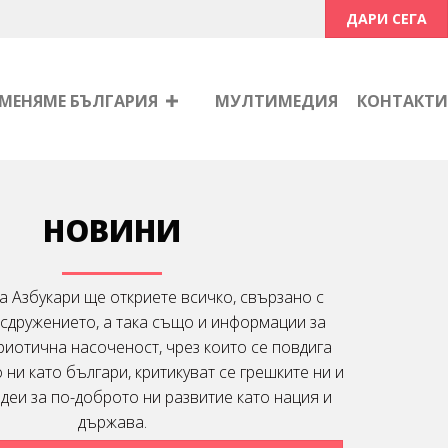
ДАРИ СЕГА
МЕНЯМЕ БЪЛГАРИЯ
МУЛТИМЕДИЯ
КОНТАКТИ
НОВИНИ
а Азбукари ще откриете всичко, свързано с
 сдружението, а така също и информации за
риотична насоченост, чрез които се повдига
ни като българи, критикуват се грешките ни и
идеи за по-доброто ни развитие като нация и
държава.